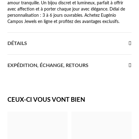
amour tranquille. Un bijou discret et lumineux, parfait à offrir
avec affection et à porter chaque jour avec élégance. Délai de
re Communion
personnalisation : 3 à 6 jours ouvrables. Achetez Eugénio
Campos Jewels en ligne et profitez des avantages exclusifs.
ces d'Argent
DÉTAILS
EXPÉDITION, ÉCHANGE, RETOURS
CEUX-CI VOUS VONT BIEN
Cadeaux pour Elle