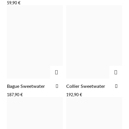
59,90 €
LISTE
LIST
D'ACHATS
D'A
AJOUTER
AJOU
Religieux
AJOUTER
AJO
Bague Sweetwater
Collier Sweetwater
À
À
187,90 €
192,90 €
LA
LA
LISTE
LIST
D'ACHATS
D'A