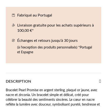
Co
Br
Ba
Bo
Bo
ntres Homme
Fabriqué au Portugal
liers
Sc
Br
Bo
Gr
rfums
Livraison gratuite pour les achats supérieurs à
acelets
100,00 €*
r valeur
Échanges et retours jusqu'à 30 jours
gues
squ'à €50
(à l'exception des produits personnalisés) *Portugal
et Espagne
ucles d'oreilles
squ'à €100
squ'à €200
omme
Nouveautés
squ'à €300
DESCRIPTION
€300
Bracelet Pearl Promise en argent sterling, plaqué or jaune, avec
nacre et zirconia. Un bracelet simple et délicat, créé pour
casions
célébrer la beauté des sentiments sincères. Le cœur en nacre
riage
reflète la lumière avec douceur, symbolisant pureté, tendresse et