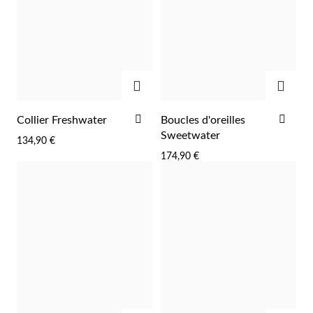
AJOUTER
AJOU
AJOUTER
AJO
Collier Freshwater
Boucles d'oreilles
À
À
Sweetwater
134,90 €
LA
LA
174,90 €
LISTE
LIST
D'ACHATS
D'A
EC Lover
AJOUTER
AJOU