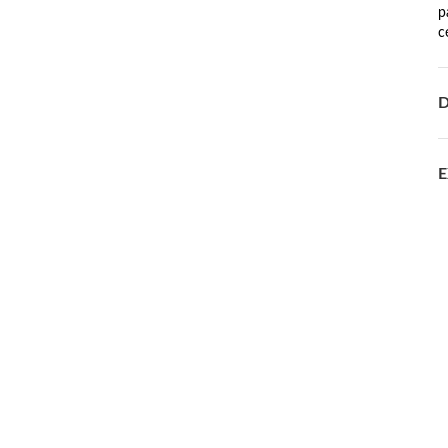
p
c
D
E