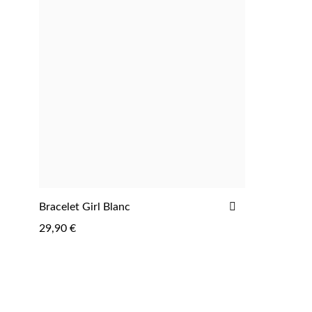
AJOUTER
Bracelet Girl Blanc
ME NOTIFIER
À
29,90 €
LA
LISTE
D'ACHATS