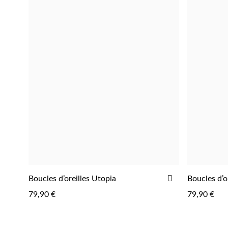
AJOUTER
Boucles d’oreilles Utopia
Boucles d’o
AJOUTER
À
79,90 €
79,90 €
LA
LISTE
D'ACHATS