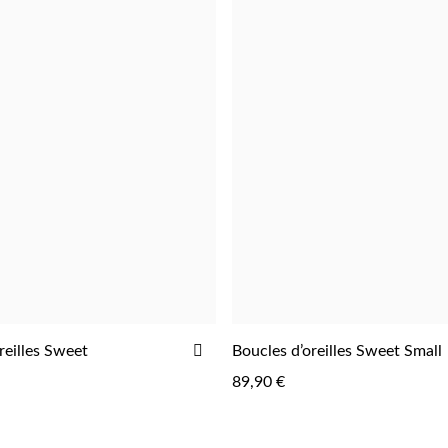
AJOUTER
reilles Sweet
Boucles d’oreilles Sweet Small
ME NOTIFIER
AJOUTER
À
89,90 €
LA
LISTE
D'ACHATS