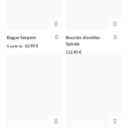
AJOUTER
AJOU
Argent et Or
AJOUTER
AJO
Bague Serpent
Boucles d’oreilles
À
À
Spirale
62,90 €
À partir de
LA
LA
132,90 €
LISTE
LIST
D'ACHATS
D'A
AJOUTER
AJOU