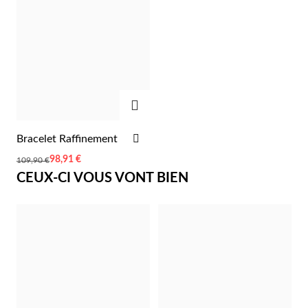
Pâques
AJOUTER
AJOUTER
Bracelet Raffinement
À
Prix
98,91 €
109,90 €
LA
spécial
CEUX-CI VOUS VONT BIEN
LISTE
D'ACHATS
Cadeaux pour Lui