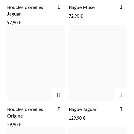
AJOUTER
AJO
Boucles d’oreilles
Bague Muse
À
À
Jaguar
72,90 €
LA
LA
97,90 €
LISTE
LIST
D'ACHATS
D'A
Religieux
AJOUTER
AJOU
AJOUTER
AJO
Boucles d’oreilles
Bague Jaguar
À
À
Origine
129,90 €
LA
LA
59,90 €
LISTE
LIST
D'ACHATS
D'A