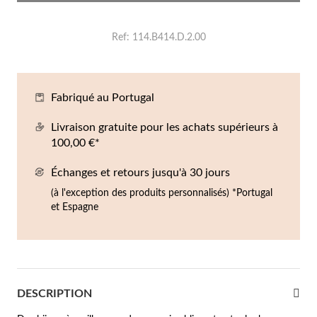
Co
Br
Ba
Bo
Bo
ntres Homme
Ref
114.B414.D.2.00
liers
Sc
Br
Bo
Gr
rfums
acelets
Fabriqué au Portugal
r valeur
gues
Livraison gratuite pour les achats supérieurs à
squ'à €50
100,00 €*
ucles d'oreilles
squ'à €100
Échanges et retours jusqu'à 30 jours
(à l'exception des produits personnalisés) *Portugal
squ'à €200
omme
et Espagne
Nouveautés
squ'à €300
€300
casions
DESCRIPTION
riage