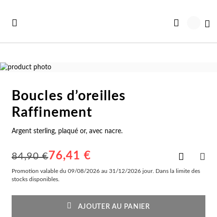
Aller
au
Mo
contenu
Passer
à
Passer
la
au
Boucles d’oreilles
fin
début
Vo
Vo
Vo
Vo
Vo
de
de
Raffinement
Voir toutes les Collections
la
la
ut voir
rte Cadeau
Co
Br
Ba
Bo
Co
galerie
Galerie
Argent sterling, plaqué or, avec nacre.
d’images
d’images
uveautés
illeures Ventes
Co
Br
Ba
Bo
Sc
76,41 €
Ajouter
84,90 €
à
PAR
illeures Ventes
avables
la
Promotion valable du 09/08/2026 au 31/12/2026 jour. Dans la limite des
Co
Br
Ba
Bo
Br
liste
stocks disponibles.
d'achats
avables
rte Bonheurs
Co
Br
Ba
Cr
Bo
AJOUTER AU PANIER
ntres Femme