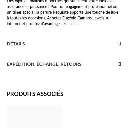
Des bijoux à maillons modernes qui subliment votre look avec
assurance et puissance ! Pour un engagement professionnel ou
re Communion
un dîner spécial, la parure Requinte apporte une touche de luxe
à toutes les occasions. Achetez Eugénio Campos Jewels sur
ces d'Argent
internet et profitez d'avantages exclusifs.
DÉTAILS
EXPÉDITION, ÉCHANGE, RETOURS
PRODUITS ASSOCIÉS
Cadeaux pour Elle