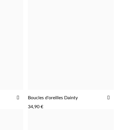
AJOUTER
AJOUTE
Boucles d'oreilles Dainty
AJOUTER
À
À
34,90 €
LA
LA
LISTE
LISTE
D'ACHATS
D'ACHAT