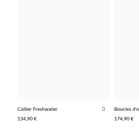
AJOUTER
Collier Freshwater
Boucles d'o
AJOUTER
À
134,90 €
174,90 €
LA
LISTE
D'ACHATS