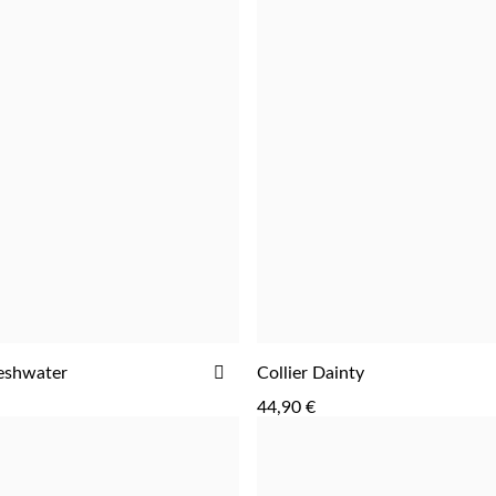
AJOUTER
reshwater
Collier Dainty
AJOUTER
AJOUTER
À
44,90 €
LA
LISTE
D'ACHATS