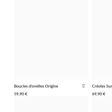
AJOUTER
Boucles d’oreilles Origine
Créoles Su
AJOUTER
À
59,90 €
69,90 €
LA
LISTE
D'ACHATS