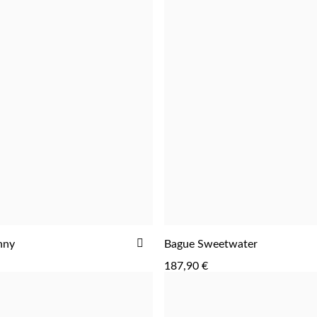
AJOUTER
nny
Bague Sweetwater
AJOUTER
AJOUTER
À
187,90 €
LA
LISTE
D'ACHATS