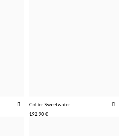
AJOUTER
AJOUTE
Collier Sweetwater
AJOUTER
À
À
192,90 €
LA
LA
LISTE
LISTE
D'ACHATS
D'ACHAT