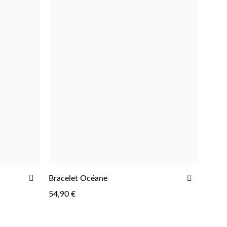
AJOUTER
AJOUTE
Bracelet Océane
AJOUTER
À
À
54,90 €
LA
LA
LISTE
LISTE
D'ACHATS
D'ACHAT