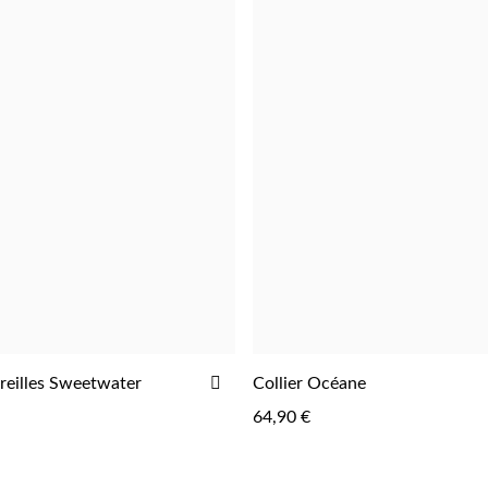
AJOUTER
reilles Sweetwater
Collier Océane
AJOUTER
AJOUTER
À
64,90 €
LA
LISTE
D'ACHATS