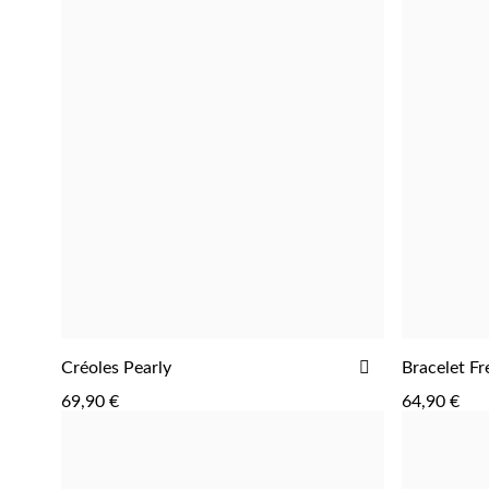
AJOUTER
Créoles Pearly
Bracelet F
AJOUTER
À
69,90 €
64,90 €
LA
LISTE
D'ACHATS