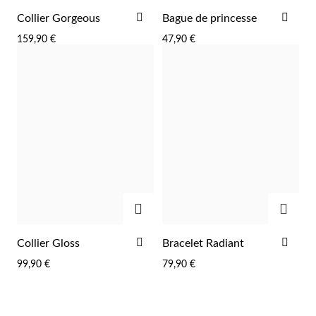
AJOUTER
AJO
Collier Gorgeous
Bague de princesse
À
À
159,90 €
47,90 €
LA
LA
Saison des Mariages
LISTE
LIST
D'ACHATS
D'A
AJOUTER
AJOU
AJOUTER
AJO
Collier Gloss
Bracelet Radiant
À
À
99,90 €
79,90 €
LA
LA
LISTE
LIST
D'ACHATS
D'A