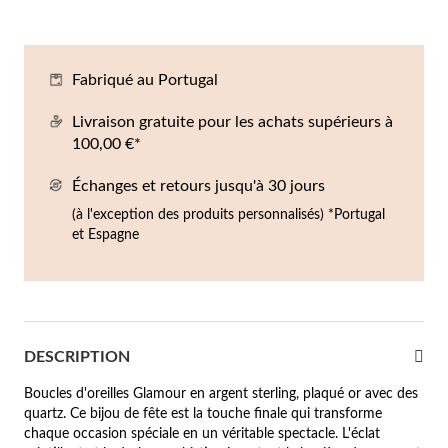
Co
Br
Ba
Bo
Bo
ntres Homme
liers
Sc
Br
Bo
Gr
Fabriqué au Portugal
rfums
acelets
Livraison gratuite pour les achats supérieurs à
100,00 €*
r valeur
gues
squ'à €50
Échanges et retours jusqu'à 30 jours
(à l'exception des produits personnalisés) *Portugal
ucles d'oreilles
squ'à €100
et Espagne
squ'à €200
omme
Nouveautés
squ'à €300
DESCRIPTION
€300
Boucles d'oreilles Glamour en argent sterling, plaqué or avec des
casions
quartz. Ce bijou de fête est la touche finale qui transforme
chaque occasion spéciale en un véritable spectacle. L'éclat
riage