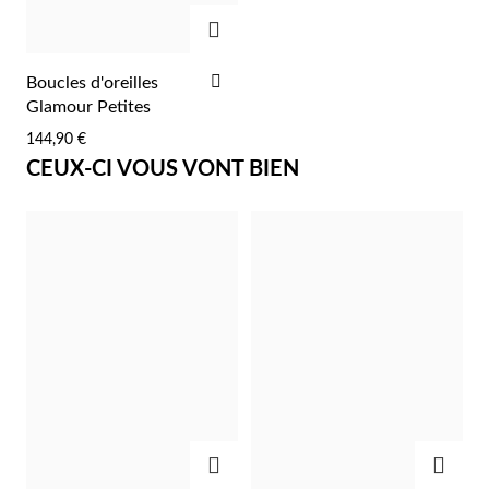
AJOUTER
AJOUTER
Boucles d'oreilles
À
Glamour Petites
LA
144,90 €
Argent et Or
LISTE
CEUX-CI VOUS VONT BIEN
D'ACHATS
AJOUTER
AJOU