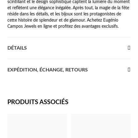
scintillant et le design sophistiqué captent la lumière du moment
et reflètent une élégance inégalée. Après tout, la magie de la fête
re Communion
réside dans les détails, et les bijoux sont les protagonistes de
cette histoire de splendeur et de glamour. Achetez Eugénio
ces d'Argent
Campos Jewels en ligne et profitez des avantages exclusifs.
DÉTAILS
EXPÉDITION, ÉCHANGE, RETOURS
PRODUITS ASSOCIÉS
Cadeaux pour Elle