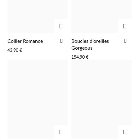
AJOUTER
AJOU
AJOUTER
AJO
Collier Romance
Boucles d'oreilles
À
À
Gorgeous
43,90 €
LA
LA
154,90 €
LISTE
LIST
D'ACHATS
D'A
AJOUTER
AJOU