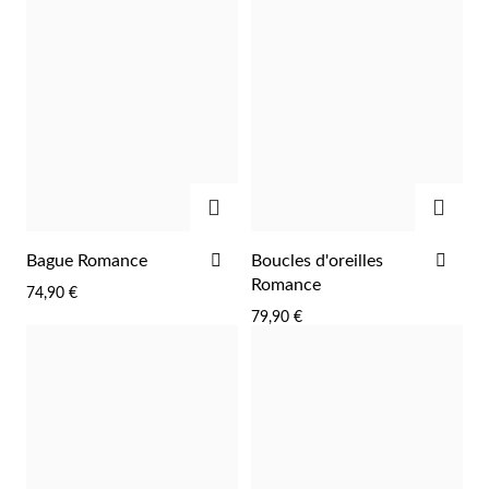
AJOUTER
AJOU
AJOUTER
AJO
Bague Romance
Boucles d'oreilles
À
À
Romance
74,90 €
LA
LA
79,90 €
LISTE
LIST
D'ACHATS
D'A
EC Lover