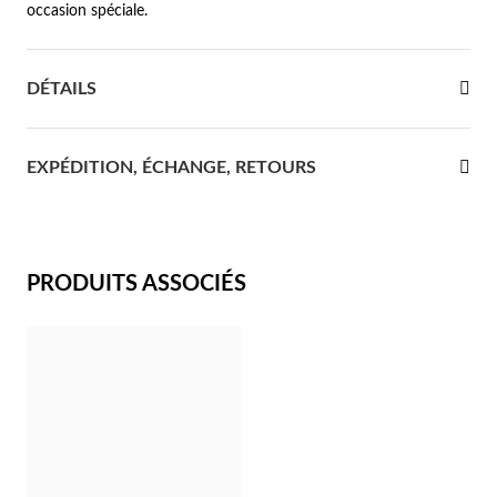
occasion spéciale.
re Communion
DÉTAILS
ces d'Argent
EXPÉDITION, ÉCHANGE, RETOURS
PRODUITS ASSOCIÉS
Cadeaux pour Elle