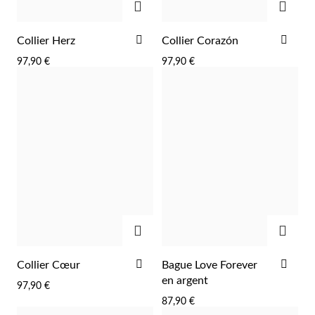
AJOUTER
AJO
Collier Herz
Collier Corazón
À
À
97,90 €
97,90 €
LA
LA
LISTE
LIST
Argent et Or
D'ACHATS
D'A
AJOUTER
AJOU
AJOUTER
AJO
Collier Cœur
Bague Love Forever
À
À
en argent
97,90 €
LA
LA
87,90 €
LISTE
LIST