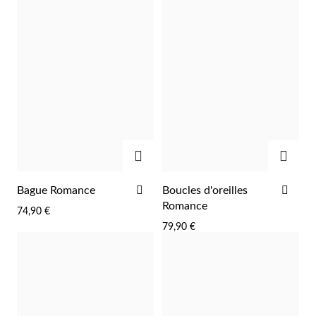
D'ACHATS
D'A
AJOUTER
AJOU
Religieux
AJOUTER
AJO
Bague Romance
Boucles d'oreilles
À
À
Romance
74,90 €
LA
LA
79,90 €
LISTE
LIST
D'ACHATS
D'A