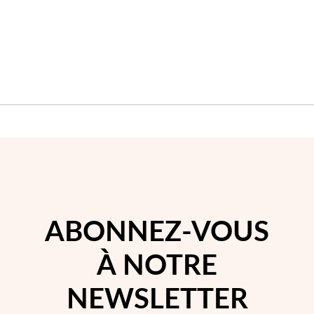
D'ACHATS
D'A
Saison des Mariages
ABONNEZ-VOUS
À NOTRE
NEWSLETTER