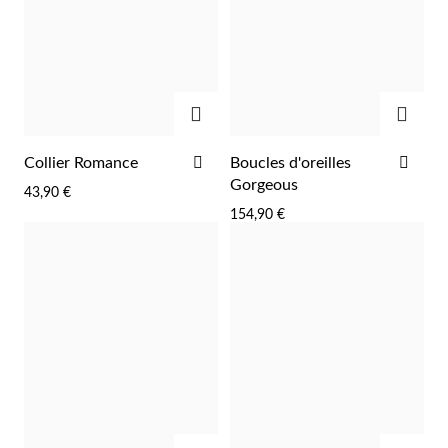
AJOUTER
AJOU
AJOUTER
AJO
Collier Romance
Boucles d'oreilles
À
À
Gorgeous
43,90 €
LA
LA
154,90 €
LISTE
LIST
D'ACHATS
D'A
EC Lover
AJOUTER
AJOU