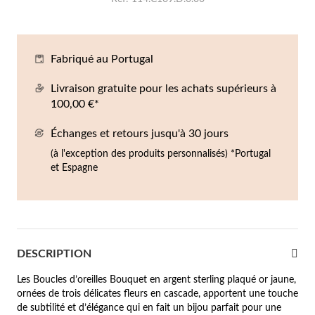
Co
Br
Ba
Bo
Bo
ntres Homme
liers
Sc
Br
Bo
Gr
Fabriqué au Portugal
rfums
acelets
Livraison gratuite pour les achats supérieurs à
100,00 €*
r valeur
gues
squ'à €50
Échanges et retours jusqu'à 30 jours
(à l'exception des produits personnalisés) *Portugal
ucles d'oreilles
squ'à €100
et Espagne
squ'à €200
omme
Nouveautés
squ'à €300
DESCRIPTION
€300
Les Boucles d’oreilles Bouquet en argent sterling plaqué or jaune,
casions
ornées de trois délicates fleurs en cascade, apportent une touche
riage
de subtilité et d’élégance qui en fait un bijou parfait pour une