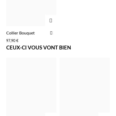
Pâques
AJOUTER
AJOUTER
Collier Bouquet
À
97,90 €
LA
CEUX-CI VOUS VONT BIEN
LISTE
D'ACHATS
Cadeaux pour Lui
AJOUTER
AJOU