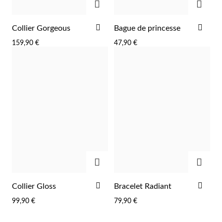
AJOUTER
AJO
Collier Gorgeous
Bague de princesse
À
À
159,90 €
47,90 €
LA
LA
LISTE
LIST
D'ACHATS
D'A
AJOUTER
AJOU
AJOUTER
AJO
Collier Gloss
Bracelet Radiant
À
À
99,90 €
79,90 €
LA
LA
LISTE
LIST