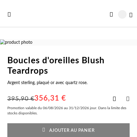
Aller
au
Mo
contenu
Passer
à
Passer
la
au
Boucles d'oreilles Blush
fin
début
Vo
Vo
Vo
Vo
Vo
de
de
Teardrops
Voir toutes les Collections
la
la
ut voir
rte Cadeau
Co
Br
Ba
Bo
Co
galerie
Galerie
Argent sterling, plaqué or avec quartz rose.
d’images
d’images
uveautés
illeures Ventes
Co
Br
Ba
Bo
Sc
356,31 €
Ajouter
395,90 €
à
PAR
illeures Ventes
avables
la
Promotion valable du 06/08/2026 au 31/12/2026 jour. Dans la limite des
Co
Br
Ba
Bo
Br
liste
stocks disponibles.
d'achats
avables
rte Bonheurs
Co
Br
Ba
Cr
Bo
AJOUTER AU PANIER
ntres Femme