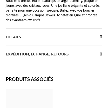
Boucles d'oreilles Blush Teardrops en argent sterling, plaqué or
jaune, avec des cristaux roses. Une joaillerie élégante et colorée,
re Communion
parfaite pour une occasion spéciale. Brillez avec vos boucles
d'oreilles Eugénio Campos Jewels. Achetez en ligne et profitez
ces d'Argent
des avantages exclusifs.
DÉTAILS
EXPÉDITION, ÉCHANGE, RETOURS
PRODUITS ASSOCIÉS
Cadeaux pour Elle