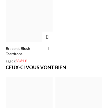
Pâques
AJOUTER
AJOUTER
Bracelet Blush
À
Teardrops
LA
Prix
83,61 €
92,90 €
LISTE
spécial
CEUX-CI VOUS VONT BIEN
D'ACHATS
Cadeaux pour Lui