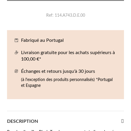
Co
Br
Ba
Bo
Bo
ntres Homme
Ref
114.A743.D.E.00
liers
Sc
Br
Bo
Gr
rfums
acelets
Fabriqué au Portugal
r valeur
gues
Livraison gratuite pour les achats supérieurs à
squ'à €50
100,00 €*
ucles d'oreilles
squ'à €100
Échanges et retours jusqu'à 30 jours
(à l'exception des produits personnalisés) *Portugal
squ'à €200
omme
et Espagne
Nouveautés
squ'à €300
€300
casions
DESCRIPTION
riage