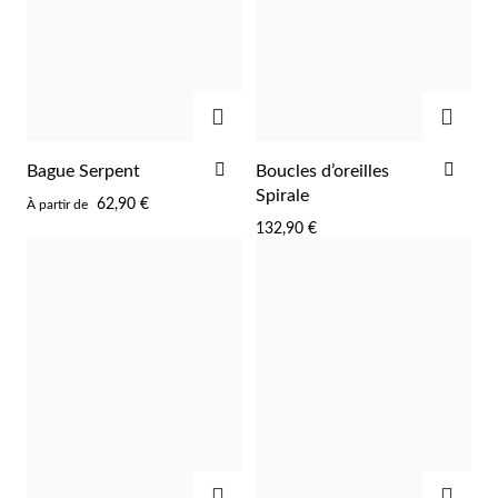
AJOUTER
AJOU
Argent et Or
AJOUTER
AJO
Bague Serpent
Boucles d’oreilles
À
À
Spirale
62,90 €
À partir de
LA
LA
132,90 €
LISTE
LIST
D'ACHATS
D'A
AJOUTER
AJOU