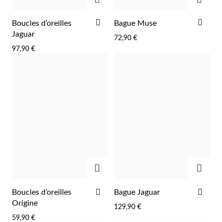
AJOUTER
AJO
Boucles d’oreilles
Bague Muse
À
À
Jaguar
72,90 €
LA
LA
97,90 €
LISTE
LIST
D'ACHATS
D'A
Religieux
AJOUTER
AJOU
AJOUTER
AJO
Boucles d’oreilles
Bague Jaguar
À
À
Origine
129,90 €
LA
LA
59,90 €
LISTE
LIST