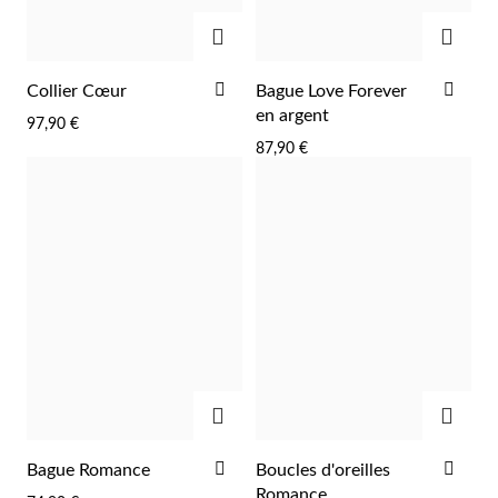
AJOUTER
AJOU
AJOUTER
AJO
Collier Cœur
Bague Love Forever
À
À
en argent
97,90 €
LA
LA
Argent et Or
87,90 €
LISTE
LIST
D'ACHATS
D'A
AJOUTER
AJOU
AJOUTER
AJO
Bague Romance
Boucles d'oreilles
À
À
Romance