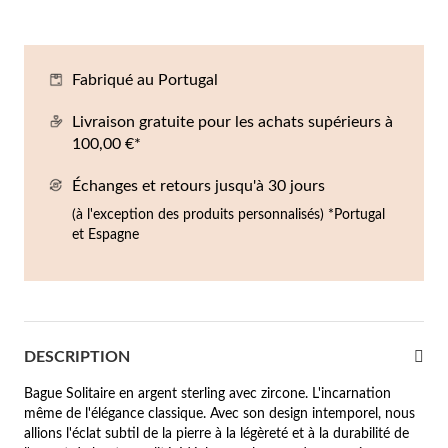
Co
Br
Ba
Bo
Bo
ntres Homme
liers
Sc
Br
Bo
Gr
Fabriqué au Portugal
rfums
acelets
Livraison gratuite pour les achats supérieurs à
100,00 €*
r valeur
gues
squ'à €50
Échanges et retours jusqu'à 30 jours
(à l'exception des produits personnalisés) *Portugal
ucles d'oreilles
squ'à €100
et Espagne
squ'à €200
omme
Nouveautés
squ'à €300
DESCRIPTION
€300
Bague Solitaire en argent sterling avec zircone. L'incarnation
casions
même de l'élégance classique. Avec son design intemporel, nous
allions l'éclat subtil de la pierre à la légèreté et à la durabilité de
riage