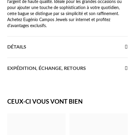
l'argent de haute qualité. Idéale pour les grandes occasions ou
pour ajouter une touche de sophistication à votre quotidien,
re Communion
cette bague se distingue par sa simplicité et son raffinement.
Achetez Eugénio Campos Jewels sur internet et profitez
ces d'Argent
d'avantages exclusifs.
DÉTAILS
EXPÉDITION, ÉCHANGE, RETOURS
CEUX-CI VOUS VONT BIEN
Cadeaux pour Elle