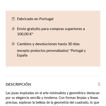
Co
Pu
An
Pe
Pe
lojes Hombre
llares
Es
Pu
Pe
Gr
Fabricado en Portugal
agancias
lseras
Envío gratuito para compras superiores a
100,00 €*
r Valor
llos
sta €50
Cambios y devoluciones hasta 30 días
(excepto productos personalizados) *Portugal y
ndientes
sta €100
España
sta €200
mbre
Novedades
sta €300
DESCRIPCIÓN
€300
Las joyas inspiradas en el arte minimalista y geométrico destacan
asiones
por su elegancia sencilla y moderna. Con formas limpias y líneas
precisas, exploran la belleza de la geometría del cuadrado, lo que
da