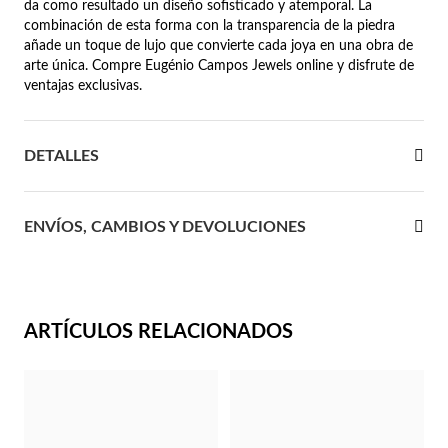
da como resultado un diseño sofisticado y atemporal. La
combinación de esta forma con la transparencia de la piedra
 Comunión
añade un toque de lujo que convierte cada joya en una obra de
arte única. Compre Eugénio Campos Jewels online y disfrute de
das de Plata
ventajas exclusivas.
DETALLES
ENVÍOS, CAMBIOS Y DEVOLUCIONES
ARTÍCULOS RELACIONADOS
Regalos para Ella