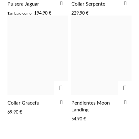
AÑADIR
AÑA
Pulsera Jaguar
Collar Serpente
A
A
194,90 €
229,90 €
Tan bajo como
LA
LA
LISTA
LIST
DE
DE
DESEOS
DES
AGREGAR
AGRE
AÑADIR
AÑA
Collar Graceful
Pendientes Moon
A
A
Landing
69,90 €
LA
LA
54,90 €
LISTA
LIST
DE
DE
DESEOS
DES