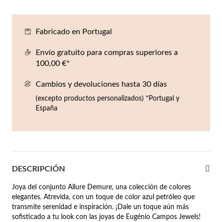
Co
Pu
An
Pe
Pe
lojes Hombre
Fabricado en Portugal
llares
Es
Pu
Pe
Gr
agancias
Envío gratuito para compras superiores a
lseras
100,00 €*
r Valor
Cambios y devoluciones hasta 30 días
llos
sta €50
(excepto productos personalizados) *Portugal y
España
ndientes
sta €100
sta €200
mbre
Novedades
sta €300
DESCRIPCIÓN
€300
Joya del conjunto Allure Demure, una colección de colores
elegantes. Atrevida, con un toque de color azul petróleo que
asiones
transmite serenidad e inspiración. ¡Dale un toque aún más
da
sofisticado a tu look con las joyas de Eugénio Campos Jewels!