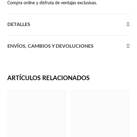
Compra online y disfruta de ventajas exclusivas.
 Comunión
DETALLES
das de Plata
ENVÍOS, CAMBIOS Y DEVOLUCIONES
ARTÍCULOS RELACIONADOS
Regalos para Ella