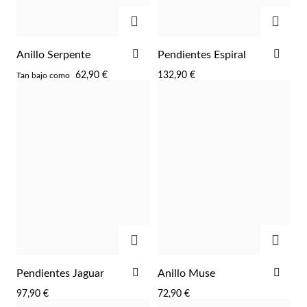
AGREGAR
AGRE
AÑADIR
AÑA
Anillo Serpente
Pendientes Espiral
A
A
62,90 €
132,90 €
Tan bajo como
LA
LA
Plata y Oro
LISTA
LIST
DE
DE
DESEOS
DES
AGREGAR
AGRE
AÑADIR
AÑA
Pendientes Jaguar
Anillo Muse
A
A
97,90 €
72,90 €
LA
LA