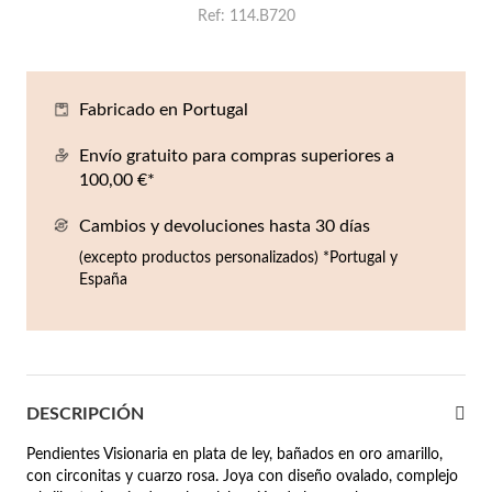
Ref
114.B720
Co
Pu
An
Pe
Pe
lojes Hombre
llares
Es
Pu
Pe
Gr
agancias
Fabricado en Portugal
lseras
Envío gratuito para compras superiores a
r Valor
100,00 €*
llos
sta €50
Cambios y devoluciones hasta 30 días
ndientes
sta €100
(excepto productos personalizados) *Portugal y
España
sta €200
mbre
Novedades
sta €300
€300
DESCRIPCIÓN
asiones
Pendientes Visionaria en plata de ley, bañados en oro amarillo,
con circonitas y cuarzo rosa. Joya con diseño ovalado, complejo
da