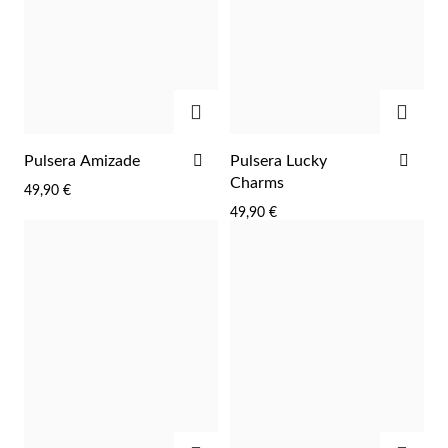
AGREGAR
AGRE
AÑADIR
AÑA
Pulsera Amizade
Pulsera Lucky
A
A
Charms
49,90 €
LA
LA
49,90 €
LISTA
LIST
DE
DE
DESEOS
DES
EC Lover
AGREGAR
AGRE