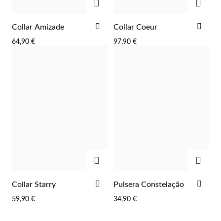
AÑADIR
AÑA
Collar Amizade
Collar Coeur
A
A
64,90 €
97,90 €
LA
LA
LISTA
LIST
DE
DE
DESEOS
DES
AGREGAR
AGRE
AÑADIR
AÑA
Collar Starry
Pulsera Constelação
A
A
59,90 €
34,90 €
LA
LA
LISTA
LIST