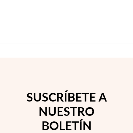
DE
DE
DESEOS
DES
Temporada de Bodas
SUSCRÍBETE A
NUESTRO
BOLETÍN