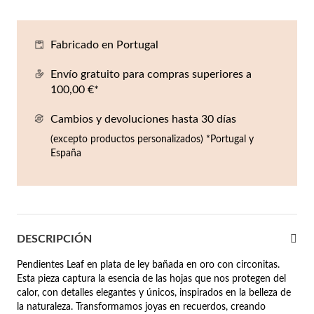
Co
Pu
An
Pe
Pe
lojes Hombre
Fabricado en Portugal
llares
Es
Pu
Pe
Gr
agancias
Envío gratuito para compras superiores a
lseras
100,00 €*
r Valor
Cambios y devoluciones hasta 30 días
llos
sta €50
(excepto productos personalizados) *Portugal y
España
ndientes
sta €100
sta €200
mbre
Novedades
sta €300
DESCRIPCIÓN
€300
Pendientes Leaf en plata de ley bañada en oro con circonitas.
Esta pieza captura la esencia de las hojas que nos protegen del
asiones
calor, con detalles elegantes y únicos, inspirados en la belleza de
da
la naturaleza. Transformamos joyas en recuerdos, creando