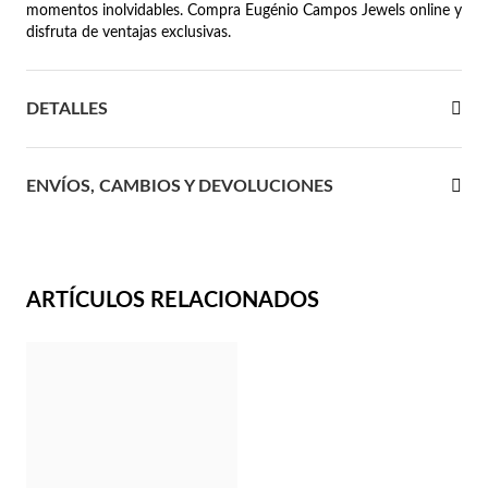
momentos inolvidables. Compra Eugénio Campos Jewels online y
disfruta de ventajas exclusivas.
 Comunión
das de Plata
DETALLES
ENVÍOS, CAMBIOS Y DEVOLUCIONES
ARTÍCULOS RELACIONADOS
Regalos para Ella