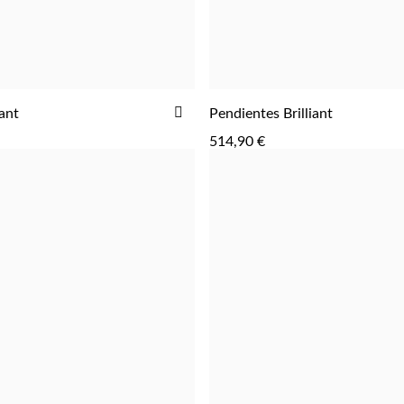
AÑADIR
iant
Pendientes Brilliant
AGREGAR
AGREGAR
A
514,90 €
LA
LISTA
DE
DESEOS