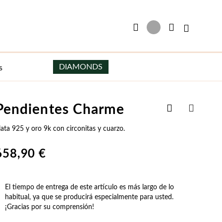
Mi cesta
DIAMONDS
s
Añadir
Pendientes Charme
Pendientes
Hombre
a
COMPART
la
lata 925 y oro 9k con circonitas y cuarzo.
Pendientes de Plata
Collares de Hombre
Lista
de
Pendientes de Plata y Oro
Escapularios de Hombre
658,90 €
Deseos
Pendientes con Perlas
Pulseras de Hombre
Pendientes Aros
Gemelos
El tiempo de entrega de este artículo es más largo de lo
habitual, ya que se producirá especialmente para usted.
Joyas para Fiesta
Esenciales
Precios Especiales
Pendientes de Novia
Pendientes de Hombre
¡Gracias por su comprensión!
Ella
Regalos para Él
Pendientes de Fiesta
Grabables para Hombre