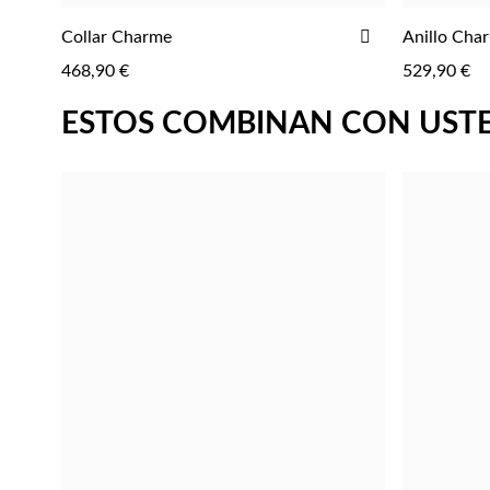
AGREGAR
AÑADIR
Collar Charme
Anillo Cha
AGREGAR
A
468,90 €
529,90 €
LA
LISTA
ESTOS COMBINAN CON UST
DE
DESEOS