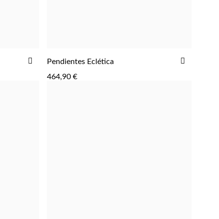
AÑADIR
AÑADIR
Pendientes Eclética
AGREGAR
A
A
464,90 €
LA
LA
LISTA
LISTA
DE
DE
DESEOS
DESEOS