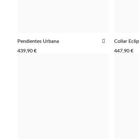
AÑADIR
Pendientes Urbana
Collar Ecli
AGREGAR
A
439,90 €
447,90 €
LA
LISTA
DE
DESEOS