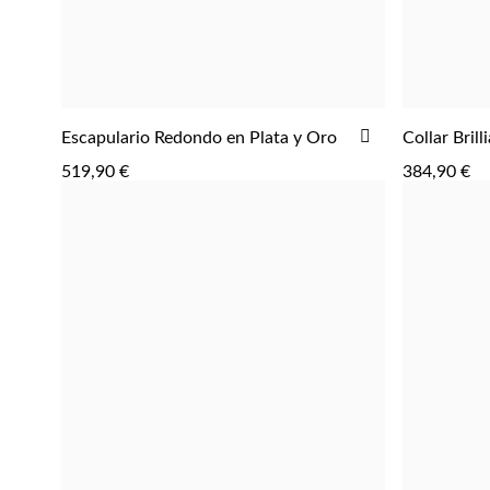
AÑADIR
Escapulario Redondo en Plata y Oro
Collar Brill
AGREGAR
A
519,90 €
384,90 €
LA
LISTA
DE
DESEOS