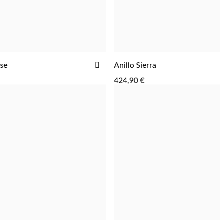
AGREGAR
AÑADIR
pse
Anillo Sierra
AGREGAR
A
424,90 €
LA
LISTA
DE
DESEOS