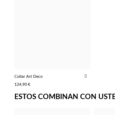
AÑADIR
Collar Art Deco
AGREGAR
A
124,90 €
LA
LISTA
ESTOS COMBINAN CON UST
DE
DESEOS