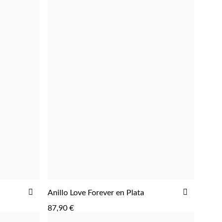
AGREGAR
AÑADIR
AÑADIR
Anillo Love Forever en Plata
A
A
87,90 €
LA
LA
LISTA
LISTA