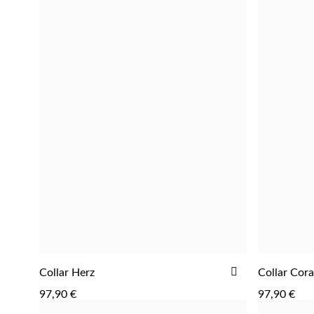
AÑADIR
Collar Herz
Collar Cor
AGREGAR
A
97,90 €
97,90 €
LA
LISTA