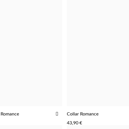
DE
DESEOS
AÑADIR
s Romance
Collar Romance
AGREGAR
AGREGAR
A
43,90 €
LA