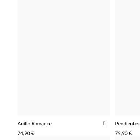
DE
DESEOS
AGREGAR
AÑADIR
Anillo Romance
Pendiente
A
74,90 €
79,90 €
LA