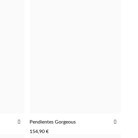
DE
DE
DESEOS
DESEOS
AÑADIR
AÑADIR
Pendientes Gorgeous
AGREGAR
A
A
154,90 €
LA
LA