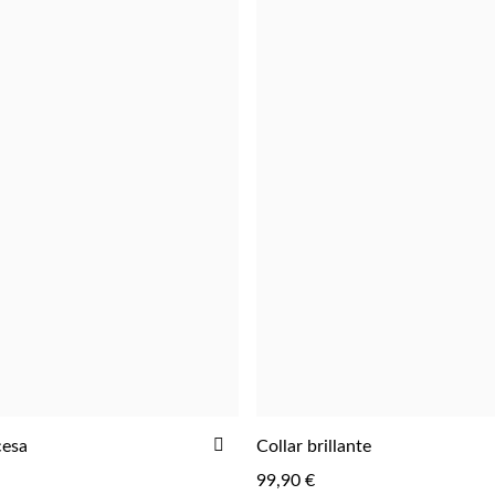
LISTA
DE
DESEOS
AÑADIR
cesa
Collar brillante
AGREGAR
A
99,90 €
LA