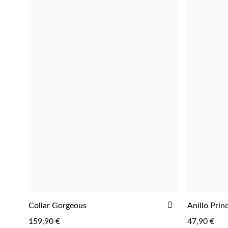
LISTA
DE
DESEOS
AGREGAR
AÑADIR
Collar Gorgeous
Anillo Prin
AGREGAR
A
159,90 €
47,90 €
LA