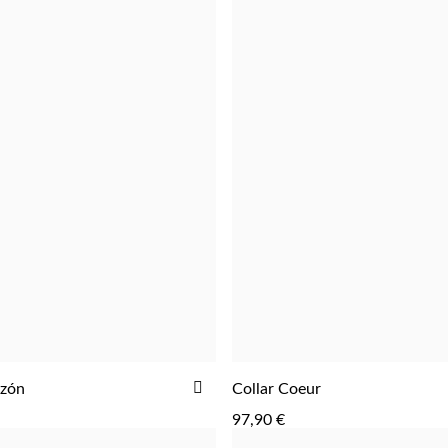
AÑADIR
azón
Collar Coeur
AGREGAR
AGREGAR
A
97,90 €
LA
LISTA