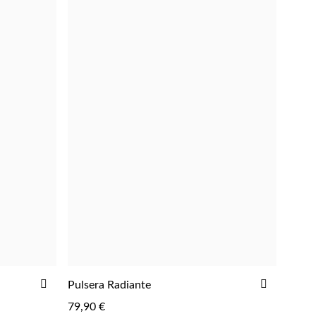
LISTA
LISTA
DE
DE
DESEOS
DESEOS
AÑADIR
AÑADIR
Pulsera Radiante
AGREGAR
A
A
79,90 €
LA
LA