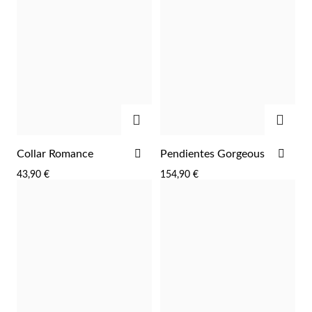
DESEOS
DES
AGREGAR
AGRE
AÑADIR
AÑA
Collar Romance
Pendientes Gorgeous
A
A
43,90 €
154,90 €
LA
LA
LISTA
LIST
DE
DE
DESEOS
DES
EC Lover