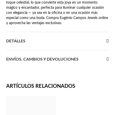
toque celestial, lo que convierte esta joya en un momento
mágico y encantador, perfecta para iluminar cualquier ocasión
 Comunión
con elegancia — ya sea en la oficina o en una ocasión más
especial como una boda. Compra Eugénio Campos Jewels online
das de Plata
y aprovecha las ventajas exclusivas.
DETALLES
ENVÍOS, CAMBIOS Y DEVOLUCIONES
ARTÍCULOS RELACIONADOS
Regalos para Ella