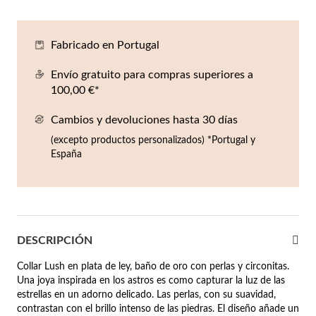
Co
Pu
An
Pe
Pe
lojes Hombre
Fabricado en Portugal
llares
Es
Pu
Pe
Gr
agancias
Envío gratuito para compras superiores a
lseras
100,00 €*
r Valor
Cambios y devoluciones hasta 30 días
llos
sta €50
(excepto productos personalizados) *Portugal y
España
ndientes
sta €100
sta €200
mbre
Novedades
sta €300
DESCRIPCIÓN
€300
Collar Lush en plata de ley, baño de oro con perlas y circonitas.
Una joya inspirada en los astros es como capturar la luz de las
asiones
estrellas en un adorno delicado. Las perlas, con su suavidad,
da
contrastan con el brillo intenso de las piedras. El diseño añade un