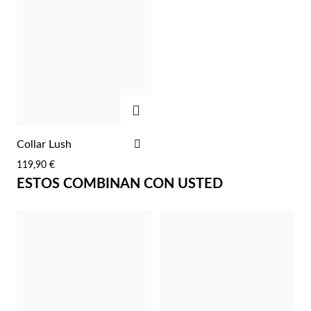
Pascua de Resurrección
AGREGAR
AÑADIR
Collar Lush
A
119,90 €
LA
ESTOS COMBINAN CON USTED
LISTA
DE
DESEOS
Regalos para Él