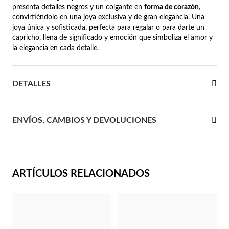
presenta detalles negros y un colgante en
forma de corazón
,
 Comunión
convirtiéndolo en una joya exclusiva y de gran elegancia. Una
joya única y sofisticada, perfecta para regalar o para darte un
capricho, llena de significado y emoción que simboliza el amor y
das de Plata
la elegancia en cada detalle.
DETALLES
ENVÍOS, CAMBIOS Y DEVOLUCIONES
ARTÍCULOS RELACIONADOS
Regalos para Ella