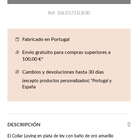
Co
Pu
An
Pe
Pe
Ref
106.D173.D.B.00
lojes Hombre
llares
Es
Pu
Pe
Gr
agancias
lseras
Fabricado en Portugal
r Valor
Envío gratuito para compras superiores a
llos
sta €50
100,00 €*
ndientes
sta €100
Cambios y devoluciones hasta 30 días
(excepto productos personalizados) *Portugal y
sta €200
mbre
España
Novedades
sta €300
€300
DESCRIPCIÓN
asiones
da
El Collar Loving en plata de ley con baño de oro amarillo