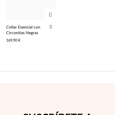
AGREGAR
AÑADIR
Collar Esencial con
A
Circonitas Negras
Plata y Oro
LA
169,90 €
LISTA
DE
DESEOS