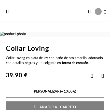
Ir
al
Mi
contenido
Saltar
al
Saltar
final
al
Collar Loving
de
comienzo
Ve
Ve
Ve
Ve
Ve
la
de
Collar Loving en plata de ley con baño de oro amarillo, adornado
Ver todas las colecciones
galería
la
r Todo
rjeta Regalo
Co
Pu
Ani
Pe
Co
con detalles negros y un colgante en
forma de corazón
.
de
galería
imágenes
de
vedades
s Vendidos
imágenes
39,90 €
Co
Pu
An
Pe
Es
Añadir
a
COM
la
s Vendidos
abables
Lista
Co
Es
An
Pe
Pu
de
PERSONALIZAR (+
10,00 €
)
Deseos
abables
uletos
Co
Pu
An
Pe
Ge
AÑADIR AL CARRITO
lojes Mujer