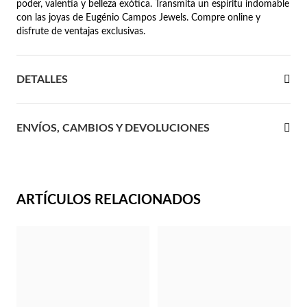
poder, valentía y belleza exótica. Transmita un espíritu indomable
con las joyas de Eugénio Campos Jewels. Compre online y
 Comunión
disfrute de ventajas exclusivas.
das de Plata
DETALLES
ENVÍOS, CAMBIOS Y DEVOLUCIONES
ARTÍCULOS RELACIONADOS
Regalos para Ella