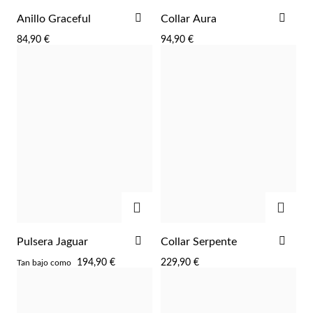
AÑADIR
AÑA
Anillo Graceful
Collar Aura
A
A
84,90 €
94,90 €
LA
LA
LISTA
LIST
DE
DE
DESEOS
DES
AGREGAR
AGRE
AÑADIR
AÑA
Pulsera Jaguar
Collar Serpente
A
A
194,90 €
229,90 €
Tan bajo como
LA
LA
LISTA
LIST
DE
DE
DESEOS
DES