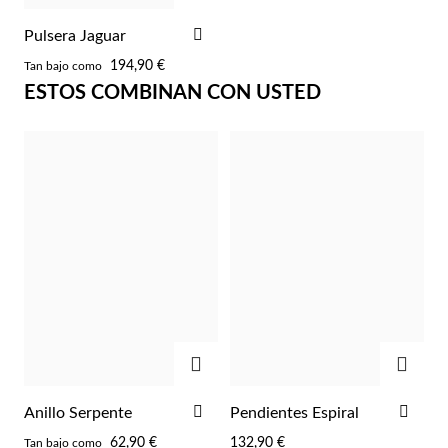
AÑADIR
Pulsera Jaguar
A
194,90 €
Tan bajo como
LA
ESTOS COMBINAN CON USTED
LISTA
DE
Plata y Oro
DESEOS
AGREGAR
AGRE
AÑADIR
AÑA
Anillo Serpente
Pendientes Espiral
A
A
62,90 €
132,90 €
Tan bajo como