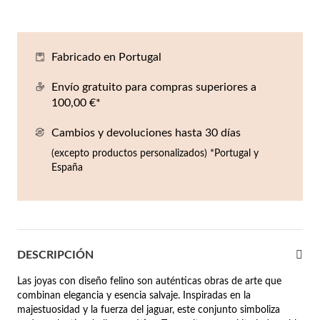
Co
Pu
An
Pe
Pe
lojes Hombre
llares
Es
Pu
Pe
Gr
Fabricado en Portugal
agancias
lseras
Envío gratuito para compras superiores a
100,00 €*
r Valor
llos
sta €50
Cambios y devoluciones hasta 30 días
(excepto productos personalizados) *Portugal y
ndientes
sta €100
España
sta €200
mbre
Novedades
sta €300
DESCRIPCIÓN
€300
Las joyas con diseño felino son auténticas obras de arte que
asiones
combinan elegancia y esencia salvaje. Inspiradas en la
majestuosidad y la fuerza del jaguar, este conjunto simboliza
da