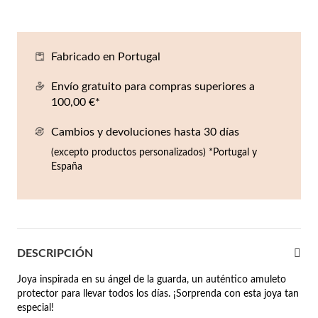
Co
Pu
An
Pe
Pe
lojes Hombre
llares
Es
Pu
Pe
Gr
Fabricado en Portugal
agancias
lseras
Envío gratuito para compras superiores a
100,00 €*
r Valor
llos
sta €50
Cambios y devoluciones hasta 30 días
(excepto productos personalizados) *Portugal y
ndientes
sta €100
España
sta €200
mbre
Novedades
sta €300
DESCRIPCIÓN
€300
Joya inspirada en su ángel de la guarda, un auténtico amuleto
asiones
protector para llevar todos los días. ¡Sorprenda con esta joya tan
especial!
da