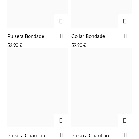
AGREGAR
AGRE
AÑADIR
AÑA
Pulsera Bondade
Collar Bondade
A
A
52,90 €
59,90 €
LA
LA
LISTA
LIST
DE
DE
DESEOS
DES
AGREGAR
AGRE
EC Lover
AÑADIR
AÑA
Pulsera Guardian
Pulsera Guardian