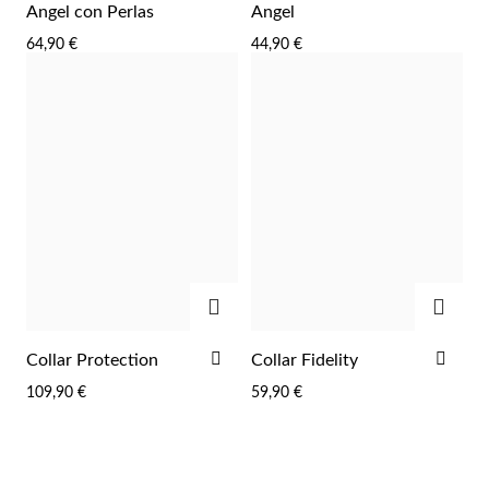
A
A
Angel con Perlas
Angel
LA
LA
64,90 €
44,90 €
LISTA
LIST
DE
DE
DESEOS
DES
AGREGAR
AGRE
AÑADIR
AÑA
Collar Protection
Collar Fidelity
A
A
109,90 €
59,90 €
LA
LA
LISTA
LIST
DE
DE
DESEOS
DES