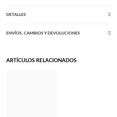
 Comunión
DETALLES
das de Plata
ENVÍOS, CAMBIOS Y DEVOLUCIONES
ARTÍCULOS RELACIONADOS
Regalos para Ella