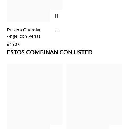
Pascua de Resurrección
AGREGAR
AÑADIR
Pulsera Guardian
A
Angel con Perlas
LA
64,90 €
LISTA
ESTOS COMBINAN CON USTED
DE
DESEOS
Regalos para Él
AGREGAR
AGRE