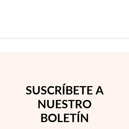
DESEOS
DES
Temporada de Bodas
SUSCRÍBETE A
NUESTRO
BOLETÍN