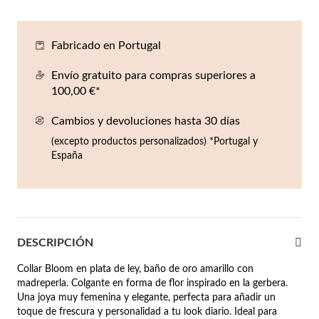
Co
Pu
An
Pe
Pe
lojes Hombre
Fabricado en Portugal
llares
Es
Pu
Pe
Gr
agancias
Envío gratuito para compras superiores a
lseras
100,00 €*
r Valor
Cambios y devoluciones hasta 30 días
llos
sta €50
(excepto productos personalizados) *Portugal y
España
ndientes
sta €100
sta €200
mbre
Novedades
sta €300
DESCRIPCIÓN
€300
Collar Bloom en plata de ley, baño de oro amarillo con
madreperla. Colgante en forma de flor inspirado en la gerbera.
asiones
Una joya muy femenina y elegante, perfecta para añadir un
da
toque de frescura y personalidad a tu look diario. Ideal para