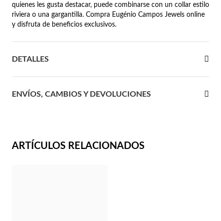
quienes les gusta destacar, puede combinarse con un collar estilo
riviera o una gargantilla. Compra Eugénio Campos Jewels online
 Comunión
y disfruta de beneficios exclusivos.
das de Plata
DETALLES
ENVÍOS, CAMBIOS Y DEVOLUCIONES
ARTÍCULOS RELACIONADOS
Regalos para Ella