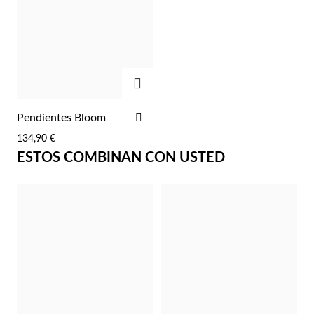
Pascua de Resurrección
AGREGAR
AÑADIR
Pendientes Bloom
A
134,90 €
LA
ESTOS COMBINAN CON USTED
LISTA
DE
DESEOS
Regalos para Él