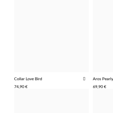
AÑADIR
Collar Love Bird
Aros Pearl
AGREGAR
A
74,90 €
69,90 €
LA
LISTA
DE
DESEOS