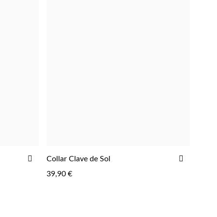
AÑADIR
AÑADIR
Collar Clave de Sol
AGREGAR
A
A
39,90 €
LA
LA
LISTA
LISTA
DE
DE
DESEOS
DESEOS