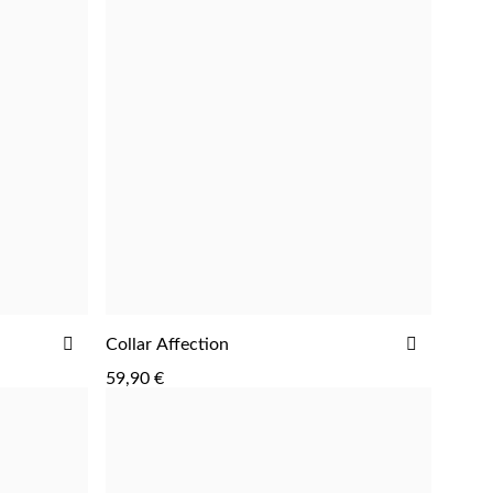
AÑADIR
AÑADIR
Collar Affection
AGREGAR
A
A
59,90 €
LA
LA
LISTA
LISTA
DE
DE
DESEOS
DESEOS