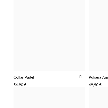
AÑADIR
Collar Padel
Pulsera Am
AGREGAR
A
54,90 €
49,90 €
LA
LISTA
DE
DESEOS