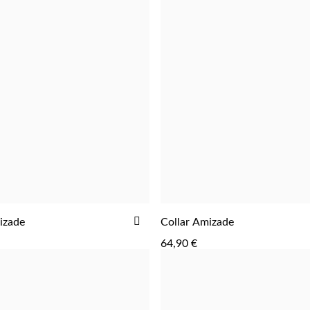
AÑADIR
izade
Collar Amizade
AGREGAR
AGREGAR
A
64,90 €
LA
LISTA
DE
DESEOS