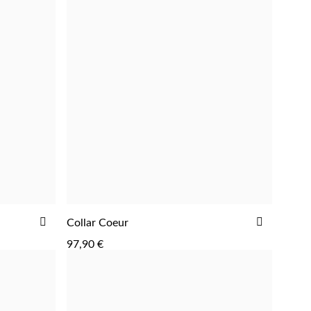
AÑADIR
AÑADIR
Collar Coeur
AGREGAR
A
A
97,90 €
LA
LA
LISTA
LISTA
DE
DE
DESEOS
DESEOS