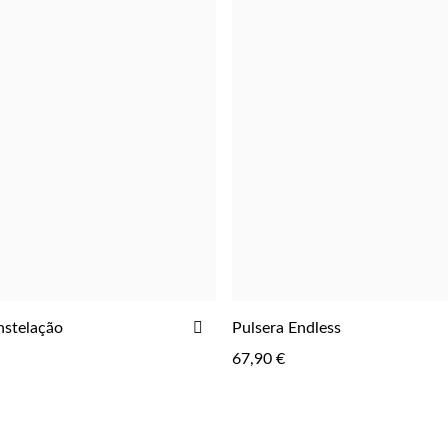
AÑADIR
nstelação
Pulsera Endless
AGREGAR
AGREGAR
A
67,90 €
LA
LISTA
DE
DESEOS