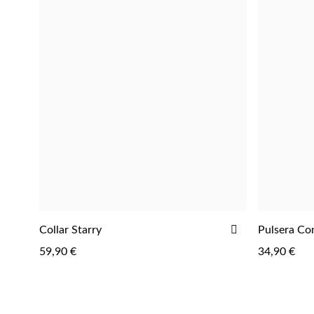
AÑADIR
Collar Starry
Pulsera Co
AGREGAR
A
59,90 €
34,90 €
LA
LISTA
DE
DESEOS