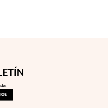
LETÍN
ades
IRSE