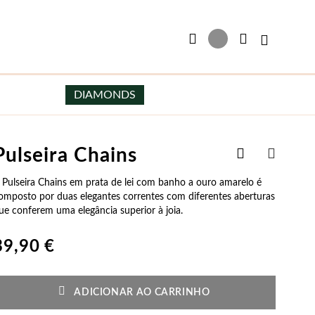
Carrinho 
DIAMONDS
Adicionar
Pulseira Chains
Brincos
Homem
aos
PARTILH
Favoritos
 Pulseira Chains em prata de lei com banho a ouro amarelo é
Brincos em Prata
Colares de Homem
omposto por duas elegantes correntes com diferentes aberturas
ue conferem uma elegância superior à joia.
Brincos em Prata e Ouro
Escapulários de Homem
Brincos com Pérolas
Pulseiras de Homem
39,90 €
Argolas
Botões de Punho
e Festa
Pérolas
Filigrana
Special Prices
Brincos de Noiva
Brincos de Homem
ADICIONAR AO CARRINHO
a Ela
Presentes para Ele
Brincos de Festa
Personalizáveis para Homem