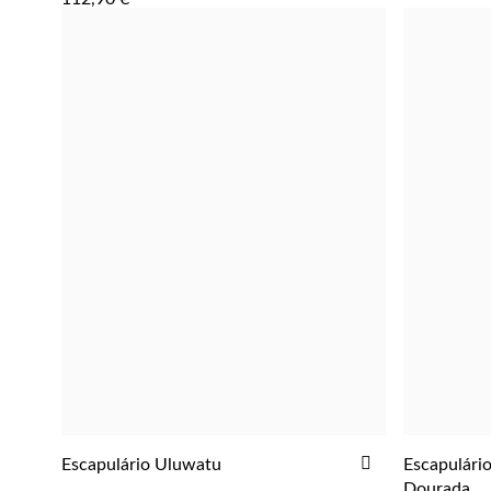
ADICIONAR
Escapulário Uluwatu
Escapulári
ADICIONAR
AOS
Dourada