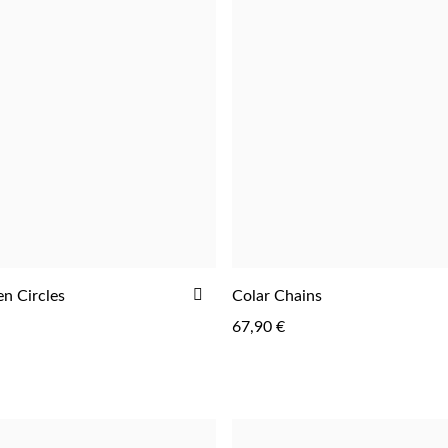
ADICIONAR
n Circles
Colar Chains
ADICIONAR
ADICIONAR
AOS
67,90 €
FAVORITOS