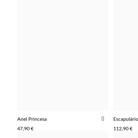
ADICIONAR
ADICIONAR
Anel Princesa
Escapulári
AOS
47,90 €
112,90 €
FAVORITOS