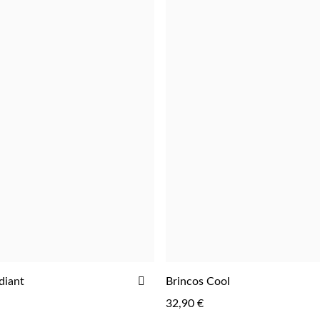
ADICIONAR
diant
Brincos Cool
ADICIONAR
ADICIONAR
AOS
32,90 €
FAVORITOS