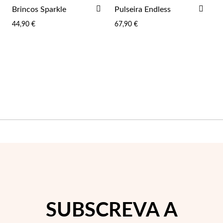
ADICIONAR
ADI
Brincos Sparkle
Pulseira Endless
AOS
AOS
44,90 €
67,90 €
FAVORITOS
FAV
SUBSCREVA A