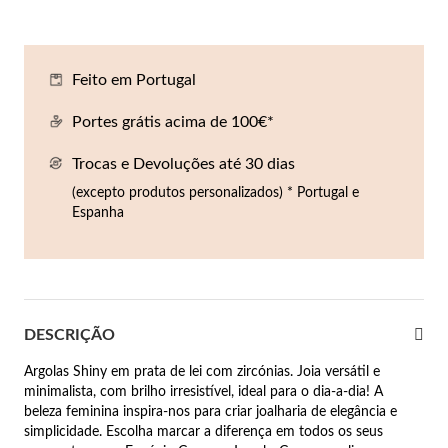
Co
Pu
An
Br
Br
lógios Homem
Es
Pu
Br
Pe
Feito em Portugal
rfumes
lares
Portes grátis acima de 100€*
r Valor
Trocas e Devoluções até 30 dias
lseiras
é €50
(excepto produtos personalizados) * Portugal e
Espanha
éis
é €100
incos
é €200
New In
é €300
omem
DESCRIÇÃO
€300
Argolas Shiny em prata de lei com zircónias. Joia versátil e
minimalista, com brilho irresistível, ideal para o dia-a-dia! A
asiões
beleza feminina inspira-nos para criar joalharia de elegância e
simplicidade. Escolha marcar a diferença em todos os seus
samento