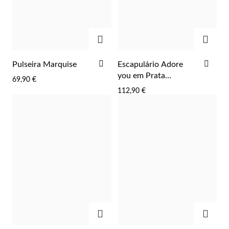
ADICIONAR
ADIC
ADICIONAR
ADI
Pulseira Marquise
Escapulário Adore
AOS
AOS
you em Prata
69,90 €
FAVORITOS
FAV
Dourada
112,90 €
Religiosos
ADICIONAR
ADIC