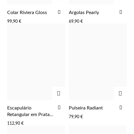
ADICIONAR
ADI
Colar Riviera Gloss
Argolas Pearly
AOS
AOS
99,90 €
69,90 €
FAVORITOS
FAV
Essenciais
ADICIONAR
ADIC
ADICIONAR
ADI
Escapulário
Pulseira Radiant
AOS
AOS
Retangular em Prata
79,90 €
FAVORITOS
FAV
Dourada
112,90 €