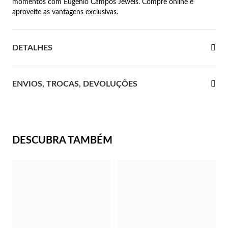
momentos com Eugénio Campos Jewels. Compre online e
aproveite as vantagens exclusivas.
 Comunhão
das de Prata
DETALHES
ENVIOS, TROCAS, DEVOLUÇÕES
DESCUBRA TAMBÉM
Presentes para Ela