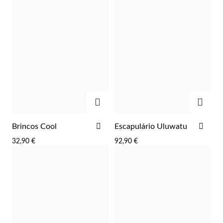
ADICIONAR
ADIC
ADICIONAR
ADI
Brincos Cool
Escapulário Uluwatu
Prata e Ouro
AOS
AOS
32,90 €
92,90 €
FAVORITOS
FAV