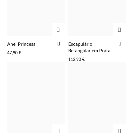
Lucky Charms
ADICIONAR
ADIC
ADICIONAR
ADI
Anel Princesa
Escapulário
AOS
AOS
Retangular em Prata
47,90 €
FAVORITOS
FAV
112,90 €
Presentes para Ele
ADICIONAR
ADIC