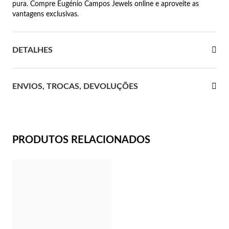
pura. Compre Eugénio Campos Jewels online e aproveite as
vantagens exclusivas.
 Comunhão
das de Prata
DETALHES
ENVIOS, TROCAS, DEVOLUÇÕES
PRODUTOS RELACIONADOS
Presentes para Ela