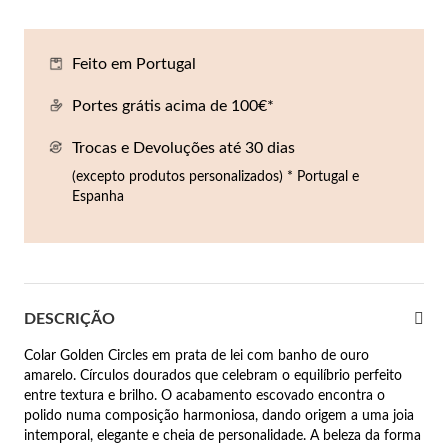
Co
Pu
An
Br
Br
lógios Homem
Feito em Portugal
Es
Pu
Br
Pe
rfumes
Portes grátis acima de 100€*
lares
Trocas e Devoluções até 30 dias
r Valor
lseiras
(excepto produtos personalizados) * Portugal e
é €50
Espanha
éis
é €100
incos
é €200
DESCRIÇÃO
New In
é €300
omem
Colar Golden Circles em prata de lei com banho de ouro
€300
amarelo. Círculos dourados que celebram o equilíbrio perfeito
entre textura e brilho. O acabamento escovado encontra o
asiões
polido numa composição harmoniosa, dando origem a uma joia
samento
intemporal, elegante e cheia de personalidade. A beleza da forma