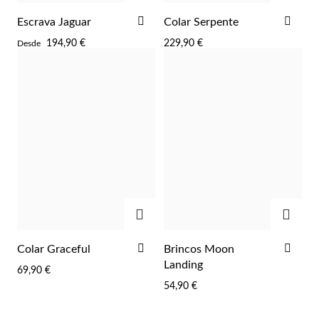
ADICIONAR
ADI
Escrava Jaguar
Colar Serpente
AOS
AOS
194,90 €
229,90 €
Desde
FAVORITOS
FAV
ADICIONAR
ADIC
ADICIONAR
ADI
Colar Graceful
Brincos Moon
AOS
AOS
Landing
69,90 €
FAVORITOS
FAV
54,90 €