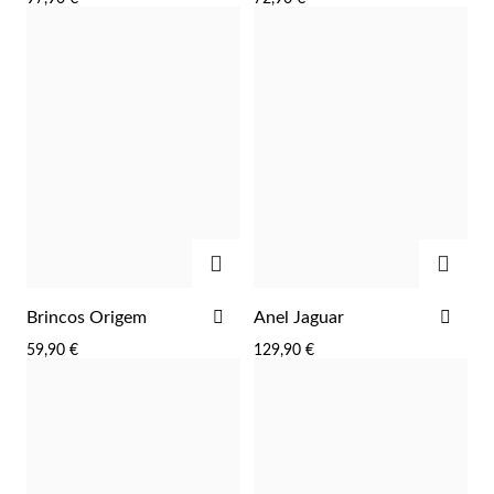
FAVORITOS
FAV
ADICIONAR
ADIC
Prata e Ouro
ADICIONAR
ADI
Brincos Origem
Anel Jaguar
AOS
AOS
59,90 €
129,90 €
FAVORITOS
FAV