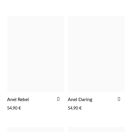
Especial
EC Lover
ADICIONAR
ADI
Anel Rebel
Anel Daring
AOS
AOS
54,90 €
54,90 €
FAVORITOS
FAV