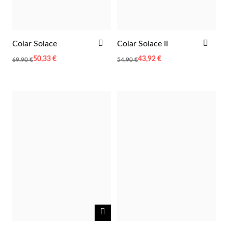
ADICIONAR
ADI
Colar Solace
Colar Solace II
AOS
AOS
Preço
50,33 €
Preço
43,92 €
69,90 €
54,90 €
FAVORITOS
FAV
Especial
Especial
NOTIFICAR-
ME