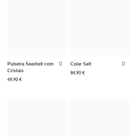
ADICIONAR
ADI
Pulseira Seashell com
Colar Salt
AOS
AOS
Cristais
84,90 €
FAVORITOS
FAV
Prata e Ouro
49,90 €