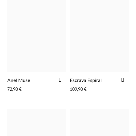
ADICIONAR
ADI
Anel Muse
Escrava Espiral
AOS
AOS
72,90 €
109,90 €
FAVORITOS
FAV
Joias de Festa