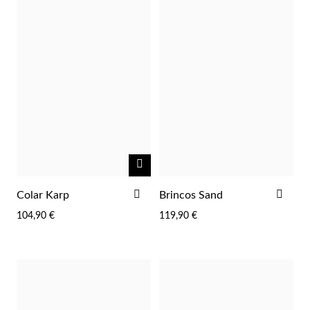
Essenciais
NOTIFICAR-
ME
ADICIONAR
ADI
Colar Karp
Brincos Sand
AOS
AOS
104,90 €
119,90 €
FAVORITOS
FAV