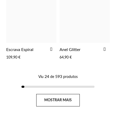
ADICIONAR
ADI
Escrava Espiral
Anel Glitter
AOS
AOS
109,90 €
64,90 €
FAVORITOS
FAV
24
593
Viu
de
produtos
Página
MOSTRAR MAIS