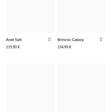
ADICIONAR
ADI
Anel Salt
Brincos Galaxy
AOS
AOS
119,90 €
134,90 €
FAVORITOS
FAV
Religiosos