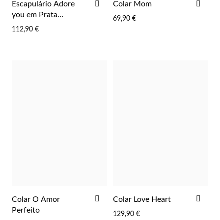
ADICIONAR
ADI
Escapulário Adore
Colar Mom
AOS
AOS
you em Prata
 Comunhão
69,90 €
FAVORITOS
FAV
Dourada
112,90 €
das de Prata
ADICIONAR
ADI
Colar O Amor
Colar Love Heart
AOS
AOS
Perfeito
129,90 €
Presentes para Ela
FAVORITOS
FAV