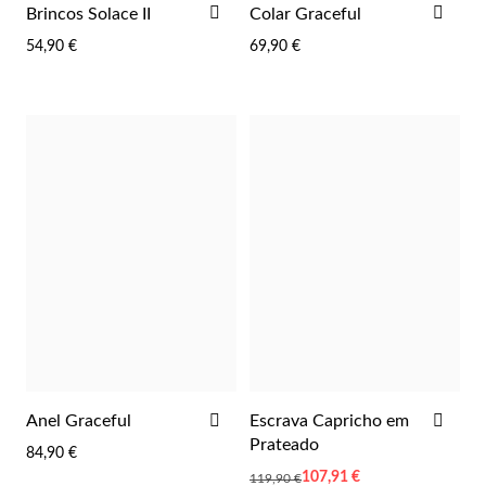
ADICIONAR
ADI
Brincos Solace II
Colar Graceful
AOS
AOS
54,90 €
69,90 €
FAVORITOS
FAV
Wedding Season
ADICIONAR
ADI
Anel Graceful
Escrava Capricho em
AOS
AOS
Prateado
84,90 €
FAVORITOS
FAV
Preço
107,91 €
119,90 €