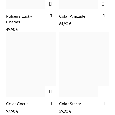
ADICIONAR
ADI
Pulseira Lucky
Colar Amizade
AOS
AOS
Charms
64,90 €
FAVORITOS
FAV
49,90 €
ADICIONAR
ADIC
Religiosos
ADICIONAR
ADI
Colar Coeur
Colar Starry
AOS
AOS
97,90 €
59,90 €
FAVORITOS
FAV