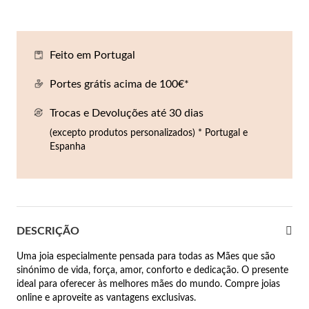
Co
Pu
An
Br
Br
lógios Homem
Es
Pu
Br
Pe
Feito em Portugal
rfumes
lares
Portes grátis acima de 100€*
r Valor
Trocas e Devoluções até 30 dias
lseiras
é €50
(excepto produtos personalizados) * Portugal e
Espanha
éis
é €100
incos
é €200
New In
é €300
omem
DESCRIÇÃO
€300
Uma joia especialmente pensada para todas as Mães que são
sinónimo de vida, força, amor, conforto e dedicação. O presente
asiões
ideal para oferecer às melhores mães do mundo. Compre joias
online e aproveite as vantagens exclusivas.
samento