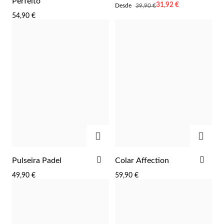
Perfeito
Desde
31,92 €
Desde
39,90 €
FAVORITOS
FAV
54,90 €
Essenciais
ADICIONAR
ADIC
ADICIONAR
ADI
Pulseira Padel
Colar Affection
AOS
AOS
49,90 €
59,90 €
FAVORITOS
FAV