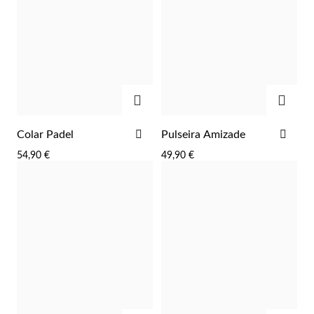
ADICIONAR
ADIC
ADICIONAR
ADI
Colar Padel
Pulseira Amizade
AOS
AOS
54,90 €
49,90 €
FAVORITOS
FAV
Prata e Ouro
ADICIONAR
ADIC