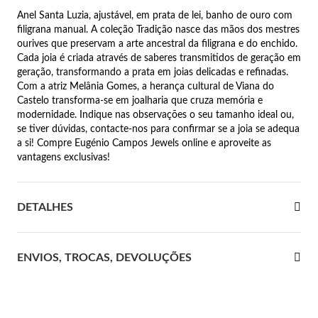
Anel Santa Luzia, ajustável, em prata de lei, banho de ouro com
 Comunhão
filigrana manual. A coleção Tradição nasce das mãos dos mestres
ourives que preservam a arte ancestral da filigrana e do enchido.
das de Prata
Cada joia é criada através de saberes transmitidos de geração em
geração, transformando a prata em joias delicadas e refinadas.
Com a atriz Melânia Gomes, a herança cultural de Viana do
Castelo transforma-se em joalharia que cruza memória e
modernidade. Indique nas observações o seu tamanho ideal ou,
se tiver dúvidas, contacte-nos para confirmar se a joia se adequa
a si! Compre Eugénio Campos Jewels online e aproveite as
vantagens exclusivas!
DETALHES
ENVIOS, TROCAS, DEVOLUÇÕES
Presentes para Ela