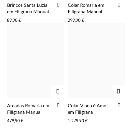
ADICIONAR
ADI
Brincos Santa Luzia
Colar Romaria em
AOS
AOS
em Filigrana Manual
Filigrana Manual
FAVORITOS
FAV
89,90 €
299,90 €
EC Lover
ADICIONAR
ADIC
ADICIONAR
ADI
Arcadas Romaria em
Colar Viana é Amor
AOS
AOS
Filigrana Manual
em Filigrana
FAVORITOS
FAV
479,90 €
1 279,90 €