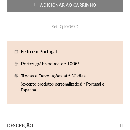
Co
Pu
An
Br
Br
ADICIONAR AO CARRINHO
lógios Homem
Es
Pu
Br
Pe
Ref
Q10.067D
rfumes
lares
r Valor
lseiras
Feito em Portugal
é €50
Portes grátis acima de 100€*
éis
é €100
Trocas e Devoluções até 30 dias
incos
é €200
(excepto produtos personalizados) * Portugal e
Espanha
New In
é €300
omem
€300
asiões
DESCRIÇÃO
samento