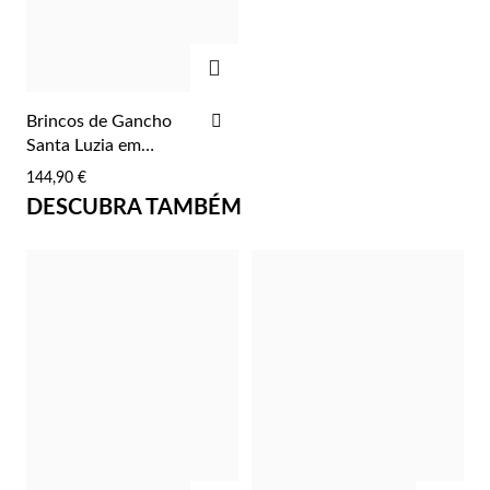
ADICIONAR
ADICIONAR
Brincos de Gancho
AOS
Santa Luzia em
FAVORITOS
Filigrana Manual
144,90 €
DESCUBRA TAMBÉM
Prata e Ouro
ADICIONAR
ADIC