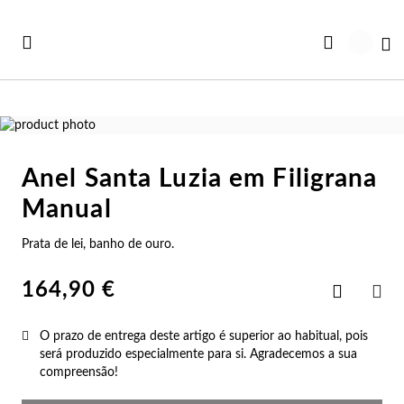
Ir
para
Ca
o
Conteúdo
Saltar
para
Saltar
o
para
Anel Santa Luzia em Filigrana
final
o
Ve
Ve
Ve
Ve
Ve
da
início
Manual
Ver todas as Coleções
Galeria
da
r Tudo
rtão Presente
Co
Pu
An
Br
Co
de
Galeria
Prata de lei, banho de ouro.
imagens
de
iança
rsonalizáveis
imagens
Co
Pu
An
Br
Es
164,90 €
Adicionar
aos
PAR
vidades
st Sellers
Favoritos
Co
Es
An
Br
Pu
O prazo de entrega deste artigo é superior ao habitual, pois
será produzido especialmente para si. Agradecemos a sua
st Sellers
uletos
Co
Pu
An
Ar
Bo
compreensão!
rsonalizáveis
lógios Mulher