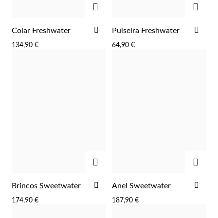
ADICIONAR
ADI
Colar Freshwater
Pulseira Freshwater
AOS
AOS
134,90 €
64,90 €
FAVORITOS
FAV
ADICIONAR
ADIC
ADICIONAR
ADI
Brincos Sweetwater
Anel Sweetwater
Religiosos
AOS
AOS
174,90 €
187,90 €
FAVORITOS
FAV