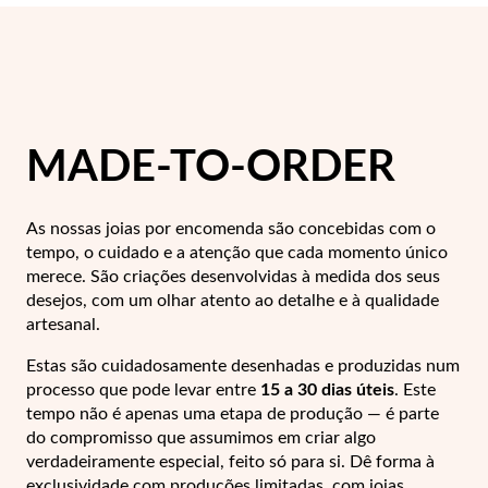
Lucky Charms
MADE-TO-ORDER
As nossas joias por encomenda são concebidas com o
tempo, o cuidado e a atenção que cada momento único
merece. São criações desenvolvidas à medida dos seus
desejos, com um olhar atento ao detalhe e à qualidade
artesanal.
Estas são cuidadosamente desenhadas e produzidas num
Presentes para Ele
processo que pode levar entre
15 a 30 dias úteis
. Este
tempo não é apenas uma etapa de produção — é parte
do compromisso que assumimos em criar algo
verdadeiramente especial, feito só para si.
Dê forma à
exclusividade com produções limitadas, com joias