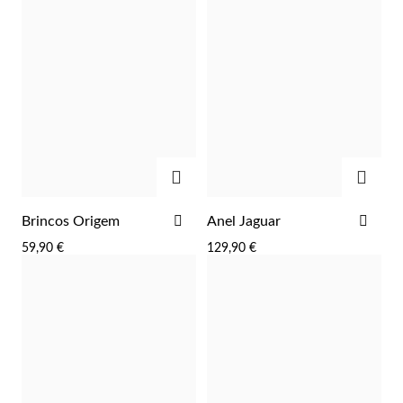
ADICIONAR
ADIC
ADICIONAR
ADI
Brincos Origem
Anel Jaguar
Prata e Ouro
AOS
AOS
59,90 €
129,90 €
FAVORITOS
FAV