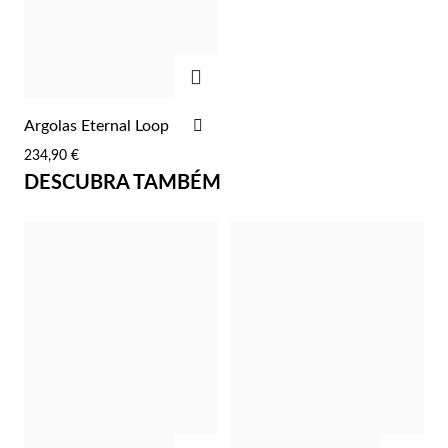
Lucky Charms
ADICIONAR
ADICIONAR
Argolas Eternal Loop
AOS
234,90 €
FAVORITOS
DESCUBRA TAMBÉM
Presentes para Ele
ADICIONAR
ADIC