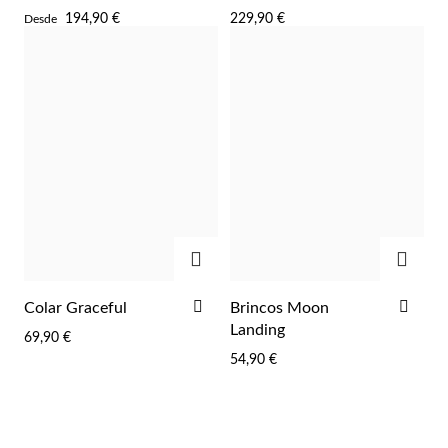
AOS
AOS
194,90 €
229,90 €
Desde
FAVORITOS
FAV
ADICIONAR
ADIC
ADICIONAR
ADI
Colar Graceful
Brincos Moon
AOS
AOS
Landing
69,90 €
FAVORITOS
FAV
54,90 €