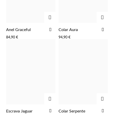
ADICIONAR
ADIC
ADICIONAR
ADI
Anel Graceful
Colar Aura
AOS
AOS
84,90 €
94,90 €
FAVORITOS
FAV
ADICIONAR
ADIC
Religiosos
ADICIONAR
ADI
Escrava Jaguar
Colar Serpente