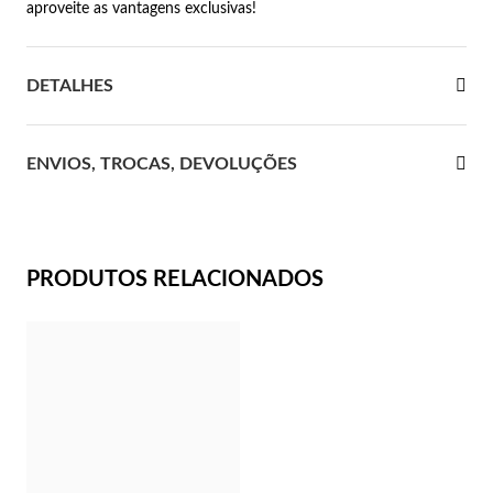
aproveite as vantagens exclusivas!
 Comunhão
DETALHES
das de Prata
ENVIOS, TROCAS, DEVOLUÇÕES
PRODUTOS RELACIONADOS
Presentes para Ela