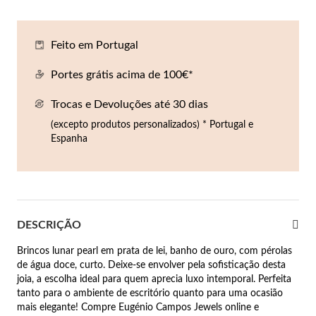
Co
Pu
An
Br
Br
lógios Homem
Feito em Portugal
Es
Pu
Br
Pe
rfumes
Portes grátis acima de 100€*
lares
Trocas e Devoluções até 30 dias
r Valor
lseiras
(excepto produtos personalizados) * Portugal e
é €50
Espanha
éis
é €100
incos
é €200
DESCRIÇÃO
New In
é €300
omem
Brincos lunar pearl em prata de lei, banho de ouro, com pérolas
€300
de água doce, curto. Deixe-se envolver pela sofisticação desta
joia, a escolha ideal para quem aprecia luxo intemporal. Perfeita
asiões
tanto para o ambiente de escritório quanto para uma ocasião
samento
mais elegante! Compre Eugénio Campos Jewels online e