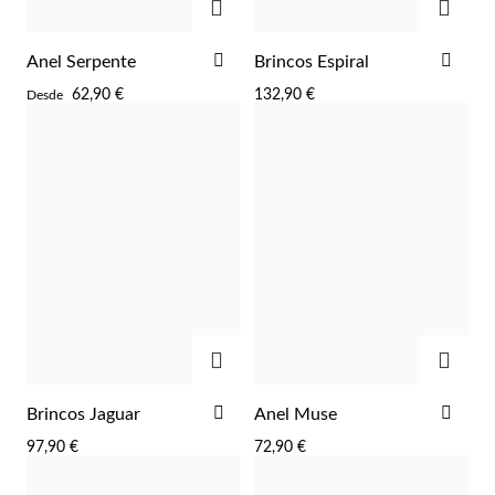
ADICIONAR
ADI
Anel Serpente
Brincos Espiral
AOS
AOS
62,90 €
132,90 €
Desde
FAVORITOS
FAV
Essenciais
ADICIONAR
ADIC
ADICIONAR
ADI
Brincos Jaguar
Anel Muse
AOS
AOS
97,90 €
72,90 €
FAVORITOS
FAV