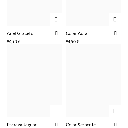
ADICIONAR
ADIC
ADICIONAR
ADI
Anel Graceful
Colar Aura
AOS
AOS
84,90 €
94,90 €
FAVORITOS
FAV
ADICIONAR
ADIC
Religiosos
ADICIONAR
ADI
Escrava Jaguar
Colar Serpente