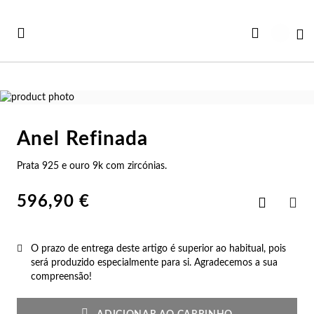
Ir
para
Ca
o
Conteúdo
Saltar
para
Saltar
o
para
Anel Refinada
final
o
Ve
Ve
Ve
Ve
Ve
da
início
Prata 925 e ouro 9k com zircónias.
Ver todas as Coleções
Galeria
da
r Tudo
rtão Presente
Co
Pu
An
Br
Co
de
Galeria
imagens
de
596,90 €
Adicionar
iança
rsonalizáveis
imagens
aos
Co
Pu
An
Br
Es
PAR
Favoritos
vidades
st Sellers
O prazo de entrega deste artigo é superior ao habitual, pois
Co
Es
An
Br
Pu
será produzido especialmente para si. Agradecemos a sua
compreensão!
st Sellers
uletos
Co
Pu
An
Ar
Bo
rsonalizáveis
lógios Mulher