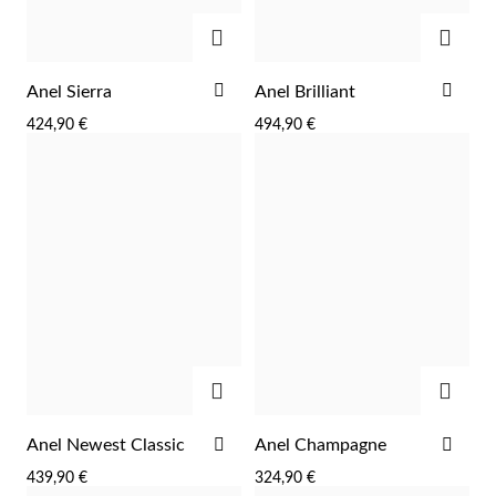
ADICIONAR
ADIC
ADICIONAR
ADI
Anel Sierra
Anel Brilliant
AOS
AOS
424,90 €
494,90 €
FAVORITOS
FAV
ADICIONAR
ADIC
ADICIONAR
ADI
Anel Newest Classic
Anel Champagne
AOS
AOS
439,90 €
324,90 €
FAVORITOS
FAV