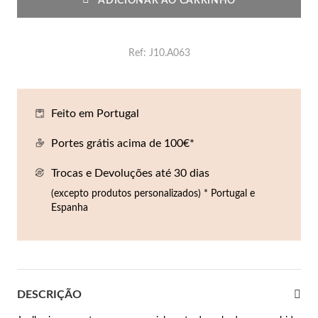
ADICIONAR AO CARRINHO
Co
Pu
An
Br
Br
lógios Homem
Es
Pu
Br
Pe
Ref
J10.A063
rfumes
lares
r Valor
Feito em Portugal
lseiras
é €50
Portes grátis acima de 100€*
éis
é €100
Trocas e Devoluções até 30 dias
(excepto produtos personalizados) * Portugal e
incos
é €200
Espanha
New In
é €300
omem
€300
asiões
DESCRIÇÃO
samento