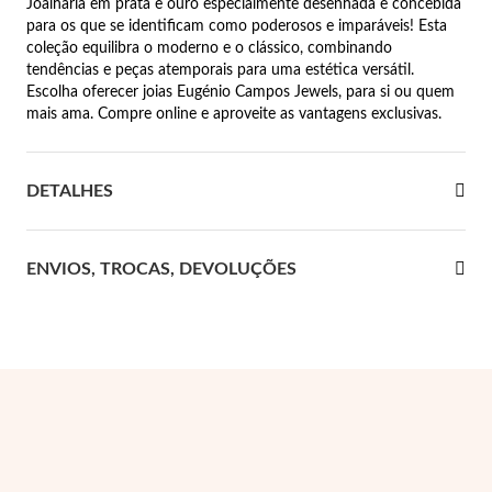
Joalharia em prata e ouro especialmente desenhada e concebida
para os que se identificam como poderosos e imparáveis! Esta
 Comunhão
coleção equilibra o moderno e o clássico, combinando
tendências e peças atemporais para uma estética versátil.
das de Prata
Escolha oferecer joias Eugénio Campos Jewels, para si ou quem
mais ama. Compre online e aproveite as vantagens exclusivas.
DETALHES
ENVIOS, TROCAS, DEVOLUÇÕES
Presentes para Ela