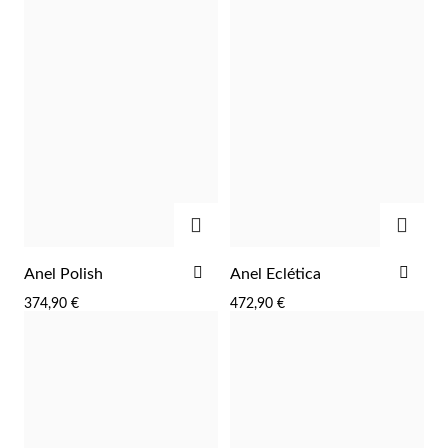
Wedding Season
ADICIONAR
ADIC
ADICIONAR
ADI
Anel Polish
Anel Eclética
AOS
AOS
374,90 €
472,90 €
FAVORITOS
FAV