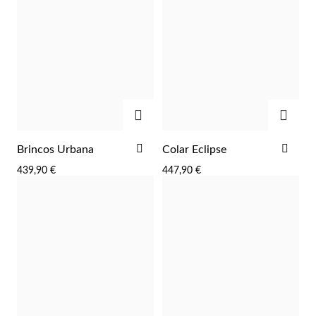
ADICIONAR
ADIC
ADICIONAR
ADI
Brincos Urbana
Colar Eclipse
AOS
AOS
439,90 €
447,90 €
FAVORITOS
FAV
Religiosos