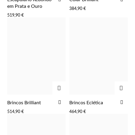
AOS
AOS
em Prata e Ouro
384,90 €
FAVORITOS
FAV
519,90 €
Prata e Ouro
ADICIONAR
ADIC
ADICIONAR
ADI
Brincos Brilliant
Brincos Eclética
AOS
AOS
514,90 €
464,90 €
FAVORITOS
FAV