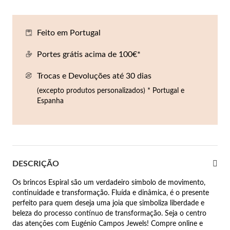
Co
Pu
An
Br
Br
lógios Homem
Feito em Portugal
Es
Pu
Br
Pe
rfumes
Portes grátis acima de 100€*
lares
Trocas e Devoluções até 30 dias
r Valor
lseiras
(excepto produtos personalizados) * Portugal e
é €50
Espanha
éis
é €100
incos
é €200
DESCRIÇÃO
New In
é €300
omem
Os brincos Espiral são um verdadeiro símbolo de movimento,
€300
continuidade e transformação. Fluída e dinâmica, é o presente
perfeito para quem deseja uma joia que simboliza liberdade e
asiões
beleza do processo contínuo de transformação. Seja o centro
samento
das atenções com Eugénio Campos Jewels! Compre online e