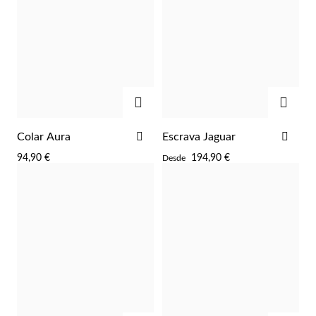
ADICIONAR
ADIC
ADICIONAR
ADI
Colar Aura
Escrava Jaguar
AOS
AOS
94,90 €
194,90 €
Desde
FAVORITOS
FAV
Prata e Ouro