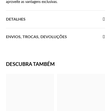
aproveite as vantagens exclusivas.
 Comunhão
DETALHES
das de Prata
ENVIOS, TROCAS, DEVOLUÇÕES
DESCUBRA TAMBÉM
Presentes para Ela