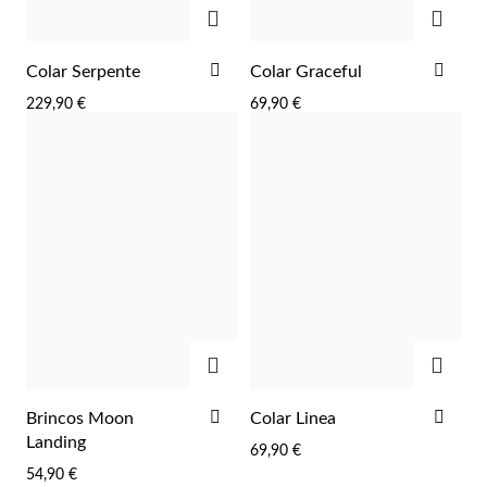
ADICIONAR
ADIC
ADICIONAR
ADI
Colar Serpente
Colar Graceful
AOS
AOS
229,90 €
69,90 €
FAVORITOS
FAV
ADICIONAR
ADIC
ADICIONAR
ADI
Brincos Moon
Colar Linea
Religiosos
AOS
AOS
Landing
69,90 €
FAVORITOS
FAV
54,90 €