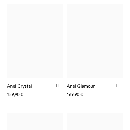
ADICIONAR
ADI
Anel Crystal
Anel Glamour
AOS
AOS
159,90 €
169,90 €
FAVORITOS
FAV
Religiosos