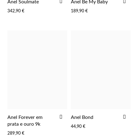
ADICIONAR
ADI
Anel Soulmate
Anel Be My Baby
AOS
AOS
342,90 €
189,90 €
FAVORITOS
FAV
Joias de Festa
ADICIONAR
ADI
Anel Forever em
Anel Bond
AOS
AOS
prata e ouro 9k
44,90 €
FAVORITOS
FAV
289,90 €