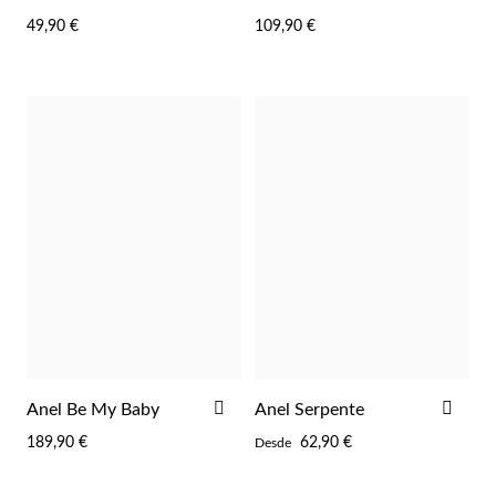
AOS
AOS
49,90 €
109,90 €
FAVORITOS
FAV
Prata e Ouro
ADICIONAR
ADI
Anel Be My Baby
Anel Serpente
AOS
AOS
189,90 €
62,90 €
Desde
FAVORITOS
FAV