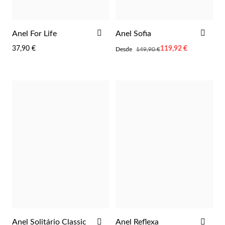
ADICIONAR
ADI
Anel For Life
Anel Sofia
AOS
AOS
37,90 €
Desde
119,92 €
Desde
149,90 €
FAVORITOS
FAV
Essenciais
ADICIONAR
ADI
Anel Solitário Classic
Anel Reflexa