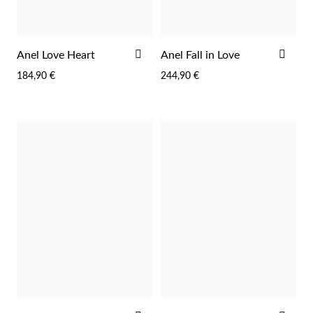
ADICIONAR
ADI
Anel Love Heart
Anel Fall in Love
AOS
AOS
184,90 €
244,90 €
FAVORITOS
FAV
EC Lover