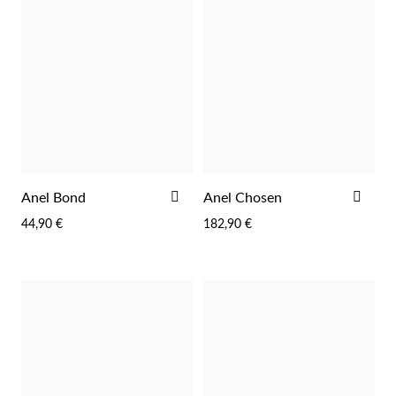
ADICIONAR
ADI
Anel Bond
Anel Chosen
AOS
AOS
44,90 €
182,90 €
FAVORITOS
FAV