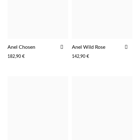
Wedding Season
ADICIONAR
ADI
Anel Chosen
Anel Wild Rose
AOS
AOS
182,90 €
142,90 €
FAVORITOS
FAV