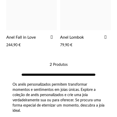
Co
Pu
An
Br
Br
lógios Homem
Es
Pu
Br
Pe
rfumes
lares
ADICIONAR
ADI
Anel Fall in Love
Anel Lombok
r Valor
AOS
AOS
lseiras
244,90 €
79,90 €
FAVORITOS
FAV
é €50
éis
é €100
2
Produtos
incos
é €200
New In
é €300
Os anéis personalizados permitem transformar
omem
momentos e sentimentos em joias únicas. Explore a
coleção de anéis personalizados e crie uma joia
€300
verdadeiramente sua ou para oferecer. Se procura uma
forma especial de eternizar um momento, descubra a joia
asiões
ideal.
samento