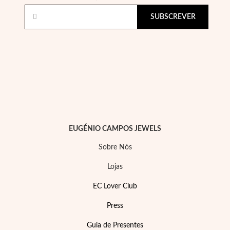
Lucky Charms
SUBSCREVER
EUGÉNIO CAMPOS JEWELS
Sobre Nós
Lojas
Presentes para Ele
EC Lover Club
Press
Guia de Presentes