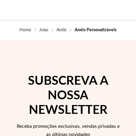
 Comunhão
das de Prata
Home
Joias
Anéis
Anéis Personalizáveis
SUBSCREVA A
NOSSA
NEWSLETTER
Receba promoções exclusivas, vendas privadas e
Presentes para Ela
as últimas novidades