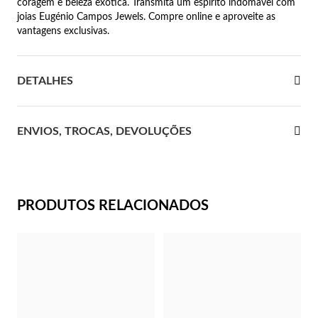
coragem e beleza exótica. Transmita um espírito indomável com
joias Eugénio Campos Jewels. Compre online e aproveite as
 Comunhão
vantagens exclusivas.
das de Prata
DETALHES
ENVIOS, TROCAS, DEVOLUÇÕES
PRODUTOS RELACIONADOS
Presentes para Ela