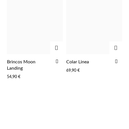
Wedding Season
ADICIONAR
ADIC
ADICIONAR
ADI
Brincos Moon
Colar Linea
AOS
AOS
Landing
69,90 €
FAVORITOS
FAV
54,90 €