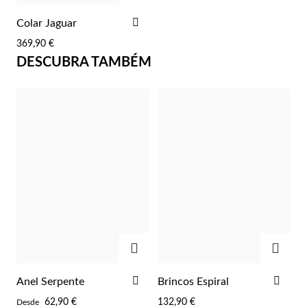
ADICIONAR
Colar Jaguar
AOS
369,90 €
FAVORITOS
DESCUBRA TAMBÉM
Essenciais
ADICIONAR
ADIC
ADICIONAR
ADI
Anel Serpente
Brincos Espiral
AOS
AOS
62,90 €
132,90 €
Desde