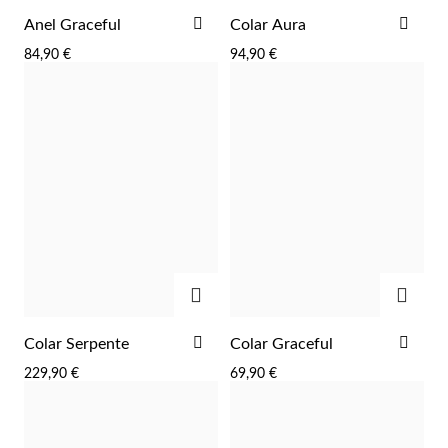
ADICIONAR
ADI
Anel Graceful
Colar Aura
AOS
AOS
84,90 €
94,90 €
FAVORITOS
FAV
ADICIONAR
ADIC
ADICIONAR
ADI
Colar Serpente
Colar Graceful
AOS
AOS
229,90 €
69,90 €
FAVORITOS
FAV