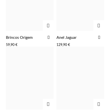
ADICIONAR
ADIC
ADICIONAR
ADI
Brincos Origem
Anel Jaguar
AOS
AOS
59,90 €
129,90 €
FAVORITOS
FAV
Religiosos
ADICIONAR
ADIC