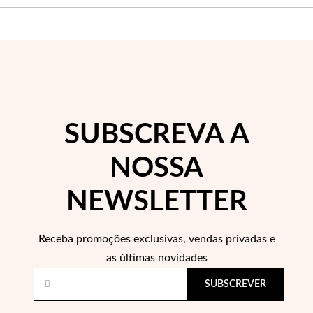
SUBSCREVA A
EC Lover
NOSSA
NEWSLETTER
Receba promoções exclusivas, vendas privadas e
as últimas novidades
SUBSCREVER