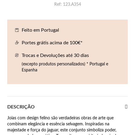
Ref
123.A354
Co
Pu
An
Br
Br
lógios Homem
Es
Pu
Br
Pe
rfumes
Feito em Portugal
lares
Portes grátis acima de 100€*
r Valor
lseiras
Trocas e Devoluções até 30 dias
é €50
(excepto produtos personalizados) * Portugal e
éis
é €100
Espanha
incos
é €200
New In
é €300
omem
DESCRIÇÃO
€300
Joias com design felino são verdadeiras obras de arte que
asiões
combinam elegância e essência selvagem. Inspiradas na
majestade e força do jaguar, este conjunto simboliza poder,
samento