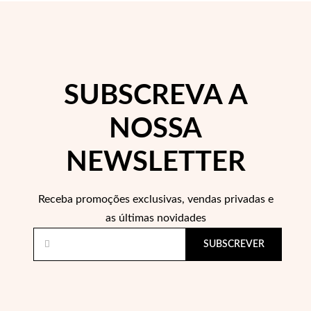
 Comunhão
das de Prata
SUBSCREVA A
NOSSA
NEWSLETTER
Receba promoções exclusivas, vendas privadas e
as últimas novidades
SUBSCREVER
Presentes para Ela