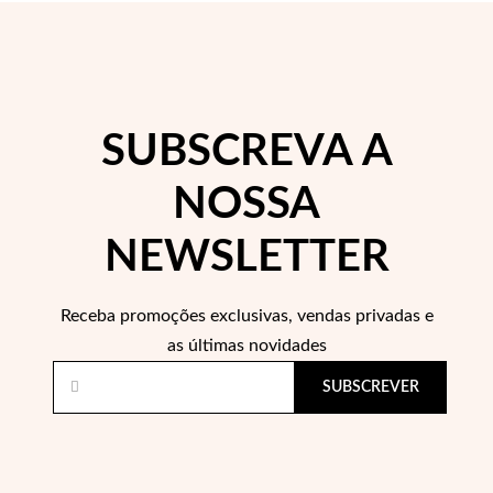
 Comunhão
das de Prata
SUBSCREVA A
NOSSA
NEWSLETTER
Receba promoções exclusivas, vendas privadas e
as últimas novidades
SUBSCREVER
Presentes para Ela