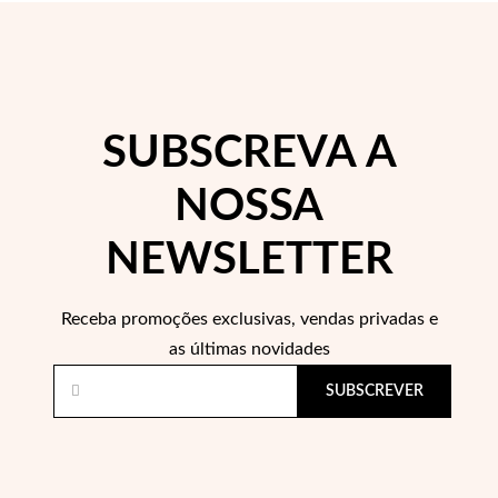
 Comunhão
das de Prata
SUBSCREVA A
NOSSA
NEWSLETTER
Receba promoções exclusivas, vendas privadas e
as últimas novidades
SUBSCREVER
Presentes para Ela