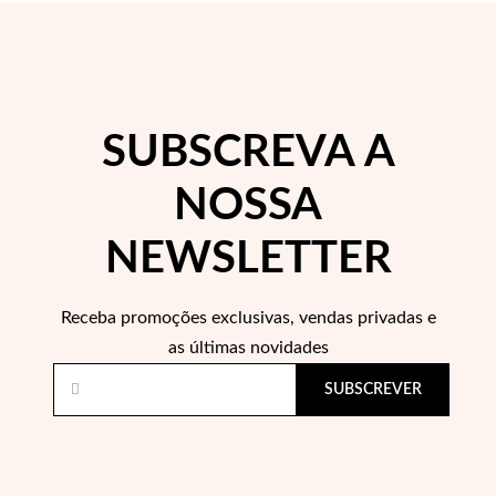
 Comunhão
das de Prata
SUBSCREVA A
NOSSA
NEWSLETTER
Receba promoções exclusivas, vendas privadas e
as últimas novidades
SUBSCREVER
Presentes para Ela