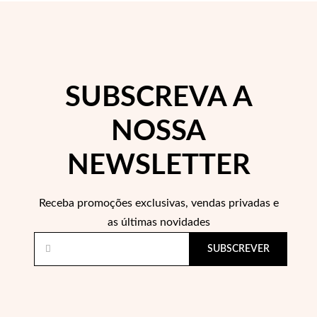
 Comunhão
das de Prata
SUBSCREVA A
NOSSA
NEWSLETTER
Receba promoções exclusivas, vendas privadas e
as últimas novidades
SUBSCREVER
Presentes para Ela