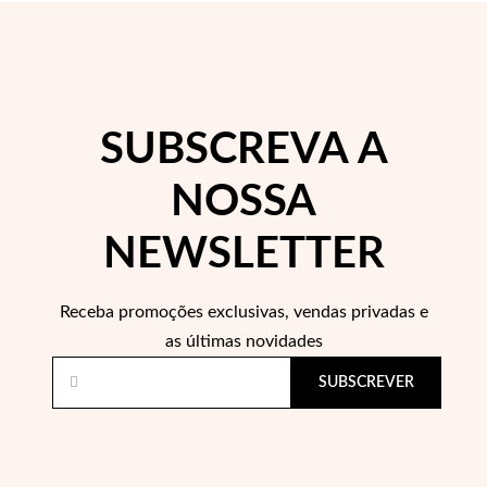
 Comunhão
das de Prata
SUBSCREVA A
NOSSA
NEWSLETTER
Receba promoções exclusivas, vendas privadas e
as últimas novidades
SUBSCREVER
Presentes para Ela