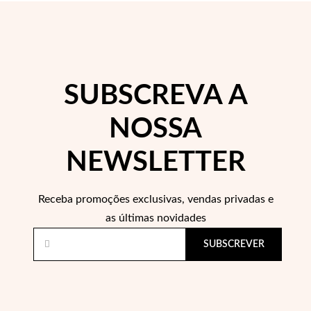
 Comunhão
das de Prata
SUBSCREVA A
NOSSA
NEWSLETTER
Receba promoções exclusivas, vendas privadas e
as últimas novidades
SUBSCREVER
Presentes para Ela