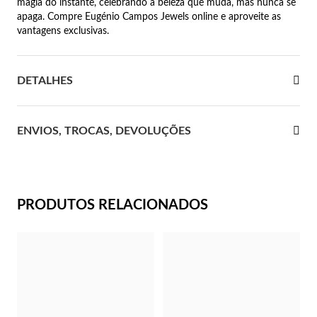
magia do instante, celebrando a beleza que muda, mas nunca se
apaga. Compre Eugénio Campos Jewels online e aproveite as
 Comunhão
vantagens exclusivas.
das de Prata
DETALHES
ENVIOS, TROCAS, DEVOLUÇÕES
PRODUTOS RELACIONADOS
Presentes para Ela