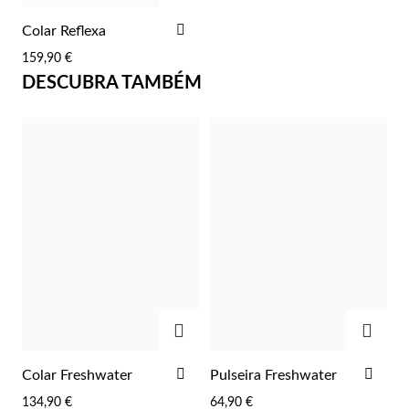
ADICIONAR
Colar Reflexa
AOS
159,90 €
FAVORITOS
DESCUBRA TAMBÉM
Essenciais
ADICIONAR
ADIC
ADICIONAR
ADI
Colar Freshwater
Pulseira Freshwater
AOS
AOS
134,90 €
64,90 €