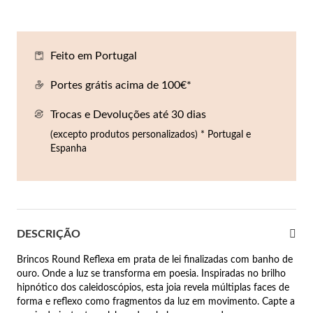
Co
Pu
An
Br
Br
lógios Homem
Es
Pu
Br
Pe
Feito em Portugal
rfumes
lares
Portes grátis acima de 100€*
r Valor
Trocas e Devoluções até 30 dias
lseiras
é €50
(excepto produtos personalizados) * Portugal e
Espanha
éis
é €100
incos
é €200
New In
é €300
omem
DESCRIÇÃO
€300
Brincos Round Reflexa em prata de lei finalizadas com banho de
ouro. Onde a luz se transforma em poesia. Inspiradas no brilho
asiões
hipnótico dos caleidoscópios, esta joia revela múltiplas faces de
forma e reflexo como fragmentos da luz em movimento. Capte a
samento