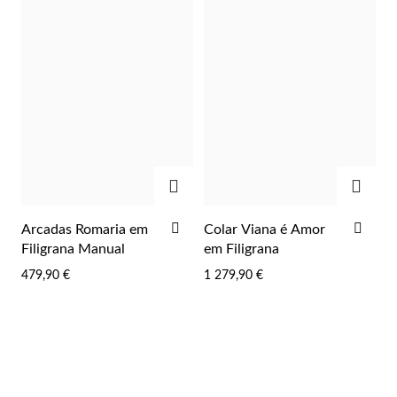
Wedding Season
ADICIONAR
ADIC
ADICIONAR
ADI
Arcadas Romaria em
Colar Viana é Amor
AOS
AOS
Filigrana Manual
em Filigrana
FAVORITOS
FAV
479,90 €
1 279,90 €