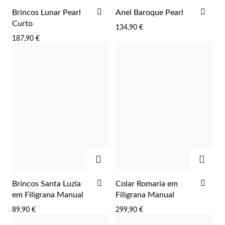
ADICIONAR
ADI
Brincos Lunar Pearl
Anel Baroque Pearl
AOS
AOS
Curto
134,90 €
FAVORITOS
FAV
187,90 €
ADICIONAR
ADIC
ADICIONAR
ADI
Brincos Santa Luzia
Colar Romaria em
AOS
AOS
em Filigrana Manual
Filigrana Manual
FAVORITOS
FAV
89,90 €
299,90 €