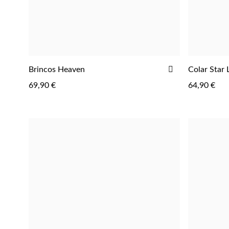
ADICIONAR
Brincos Heaven
Colar Star 
AOS
69,90 €
64,90 €
FAVORITOS