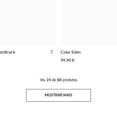
ADICIONAR
undtrack
Colar Eden
AOS
99,90 €
FAVORITOS
24
88
Viu
de
produtos
Página
MOSTRAR MAIS