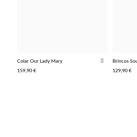
ADICIONAR
Colar Our Lady Mary
Brincos So
AOS
159,90 €
129,90 €
FAVORITOS