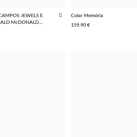
ADICIONAR
CAMPOS JEWELS E
Colar Memória
AOS
NALD McDONALD
159,90 €
FAVORITOS
L