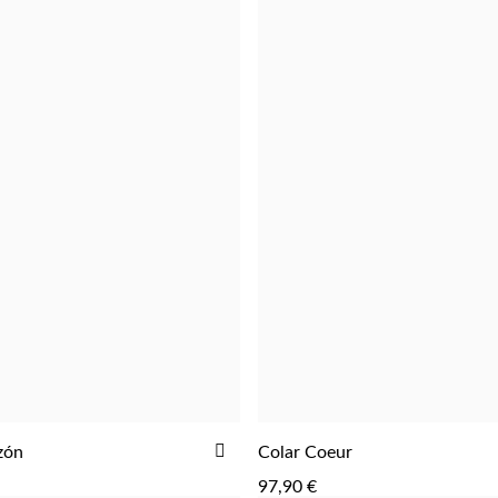
ADICIONAR
zón
Colar Coeur
ADICIONAR
ADICIONAR
AOS
97,90 €
FAVORITOS