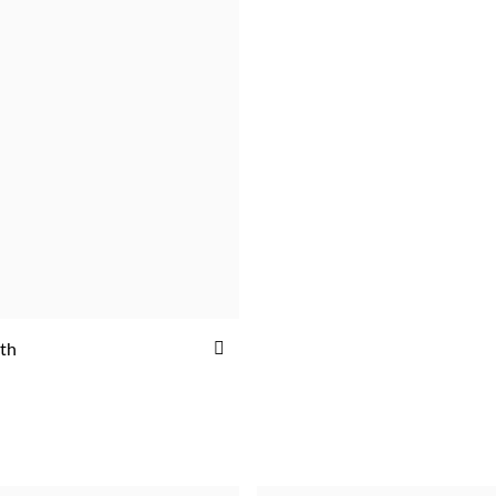
ADICIONAR
th
ADICIONAR
AOS
FAVORITOS