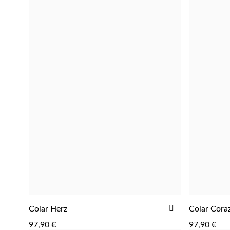
ADICIONAR
Colar Herz
Colar Cora
ADICIONAR
AOS
97,90 €
97,90 €
FAVORITOS