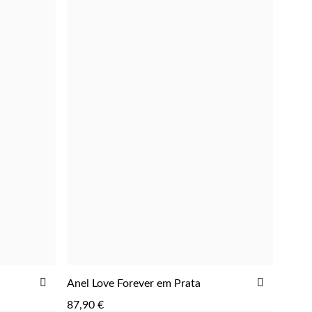
ADICIONAR
ADICIONAR
ADICIO
Anel Love Forever em Prata
AOS
AOS
87,90 €
FAVORITOS
FAVORIT