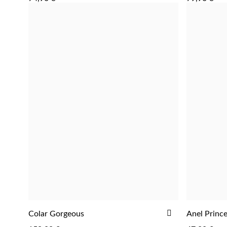
FAVORITOS
ADICIONA
ADICIONAR
Colar Gorgeous
Anel Princ
ADICIONAR
AOS