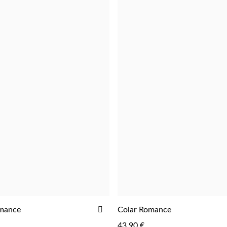
ADICIONAR
omance
Colar Romance
ADICIONAR
ADICIONAR
AOS
43,90 €