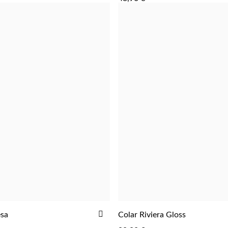
FAVORITOS
R
ADICIONAR
esa
Colar Riviera Gloss
ADICIONAR
AOS