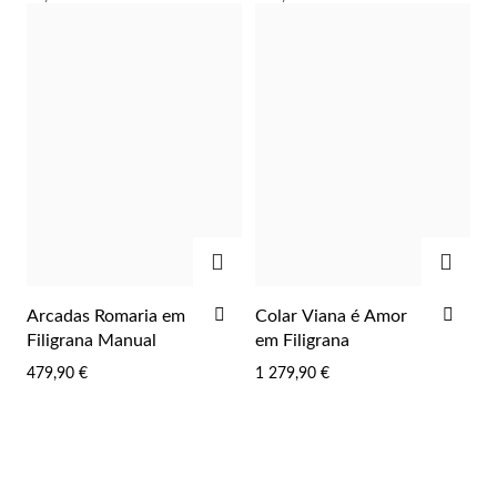
Wedding Season
ADICIONAR
ADIC
ADICIONAR
ADI
Arcadas Romaria em
Colar Viana é Amor
AOS
AOS
Filigrana Manual
em Filigrana
FAVORITOS
FAV
479,90 €
1 279,90 €