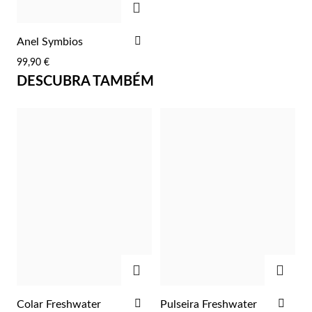
ADICIONAR
Anel Symbios
AOS
99,90 €
FAVORITOS
DESCUBRA TAMBÉM
Essenciais
ADICIONAR
ADIC
ADICIONAR
ADI
Colar Freshwater
Pulseira Freshwater