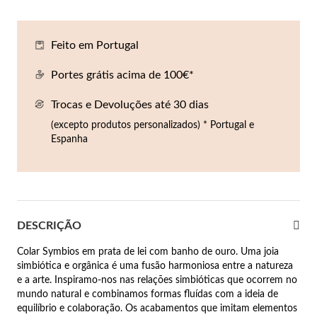
Co
Pu
An
Br
Br
lógios Homem
Feito em Portugal
Es
Pu
Br
Pe
rfumes
Portes grátis acima de 100€*
lares
Trocas e Devoluções até 30 dias
r Valor
lseiras
(excepto produtos personalizados) * Portugal e
é €50
Espanha
éis
é €100
incos
é €200
DESCRIÇÃO
New In
é €300
omem
Colar Symbios em prata de lei com banho de ouro. Uma joia
€300
simbiótica e orgânica é uma fusão harmoniosa entre a natureza
e a arte. Inspiramo-nos nas relações simbióticas que ocorrem no
asiões
mundo natural e combinamos formas fluídas com a ideia de
samento
equilíbrio e colaboração. Os acabamentos que imitam elementos