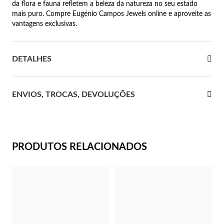
da flora e fauna refletem a beleza da natureza no seu estado
mais puro. Compre Eugénio Campos Jewels online e aproveite as
 Comunhão
vantagens exclusivas.
das de Prata
DETALHES
ENVIOS, TROCAS, DEVOLUÇÕES
PRODUTOS RELACIONADOS
Presentes para Ela