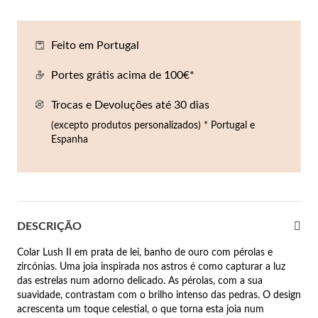
Co
Pu
An
Br
Br
lógios Homem
Feito em Portugal
Es
Pu
Br
Pe
rfumes
Portes grátis acima de 100€*
lares
Trocas e Devoluções até 30 dias
r Valor
lseiras
(excepto produtos personalizados) * Portugal e
é €50
Espanha
éis
é €100
incos
é €200
DESCRIÇÃO
New In
é €300
omem
Colar Lush II em prata de lei, banho de ouro com pérolas e
€300
zircónias. Uma joia inspirada nos astros é como capturar a luz
das estrelas num adorno delicado. As pérolas, com a sua
asiões
suavidade, contrastam com o brilho intenso das pedras. O design
samento
acrescenta um toque celestial, o que torna esta joia num