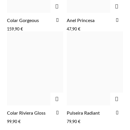
ADICIONAR
ADIC
ADICIONAR
ADI
Colar Gorgeous
Anel Princesa
AOS
AOS
159,90 €
47,90 €
FAVORITOS
FAV
ADICIONAR
ADIC
ADICIONAR
ADI
Colar Riviera Gloss
Pulseira Radiant
AOS
AOS
99,90 €
79,90 €
FAVORITOS
FAV