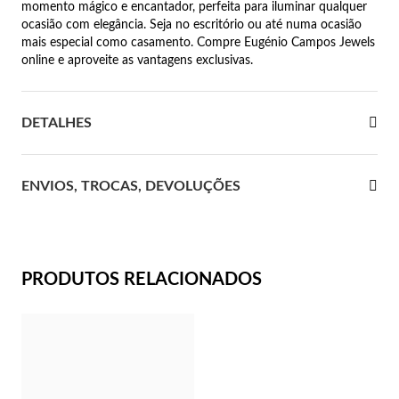
momento mágico e encantador, perfeita para iluminar qualquer
ocasião com elegância. Seja no escritório ou até numa ocasião
 Comunhão
mais especial como casamento. Compre Eugénio Campos Jewels
online e aproveite as vantagens exclusivas.
das de Prata
DETALHES
ENVIOS, TROCAS, DEVOLUÇÕES
PRODUTOS RELACIONADOS
Presentes para Ela