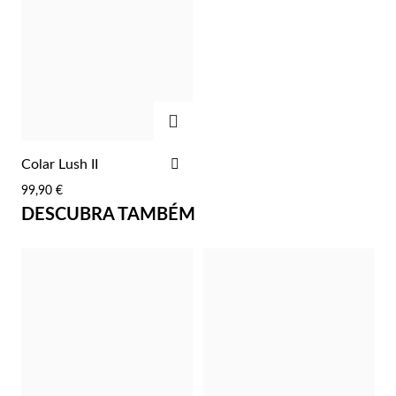
Lucky Charms
ADICIONAR
ADICIONAR
Colar Lush II
AOS
99,90 €
FAVORITOS
DESCUBRA TAMBÉM
Presentes para Ele