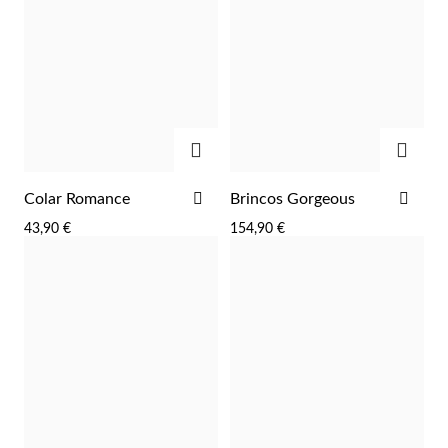
ADICIONAR
ADIC
ADICIONAR
ADI
Colar Romance
Brincos Gorgeous
AOS
AOS
43,90 €
154,90 €
FAVORITOS
FAV
Religiosos