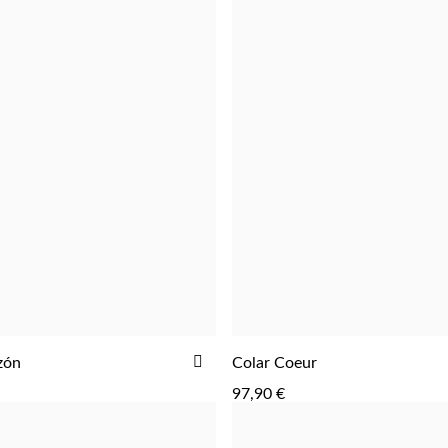
ADICIONAR
zón
Colar Coeur
ADICIONAR
ADICIONAR
AOS
97,90 €
FAVORITOS