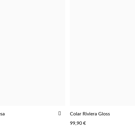
R
ADICIONAR
esa
Colar Riviera Gloss
ADICIONAR
AOS
99,90 €
FAVORITOS