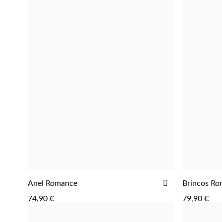
ADICIONAR
ADICIONAR
Anel Romance
Brincos R
AOS
74,90 €
79,90 €
FAVORITOS