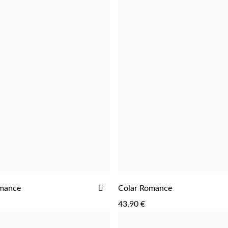
ADICIONAR
omance
Colar Romance
ADICIONAR
ADICIONAR
AOS
43,90 €
FAVORITOS