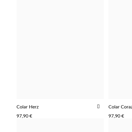
ADICIONAR
Colar Herz
Colar Cora
ADICIONAR
AOS
97,90 €
97,90 €
FAVORITOS