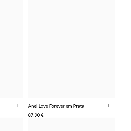
ADICIONAR
ADICIONAR
ADICIO
Anel Love Forever em Prata
AOS
AOS
87,90 €
FAVORITOS
FAVORIT