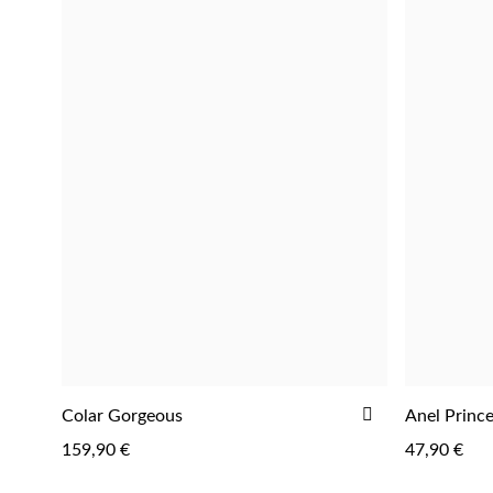
ADICIONA
ADICIONAR
Colar Gorgeous
Anel Princ
ADICIONAR
AOS
159,90 €
47,90 €
FAVORITOS