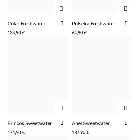
ADICIONAR
ADIC
ADICIONAR
ADI
Colar Freshwater
Pulseira Freshwater
AOS
AOS
134,90 €
64,90 €
FAVORITOS
FAV
Essenciais
ADICIONAR
ADIC
ADICIONAR
ADI
Brincos Sweetwater
Anel Sweetwater
AOS
AOS
174,90 €
187,90 €
FAVORITOS
FAV