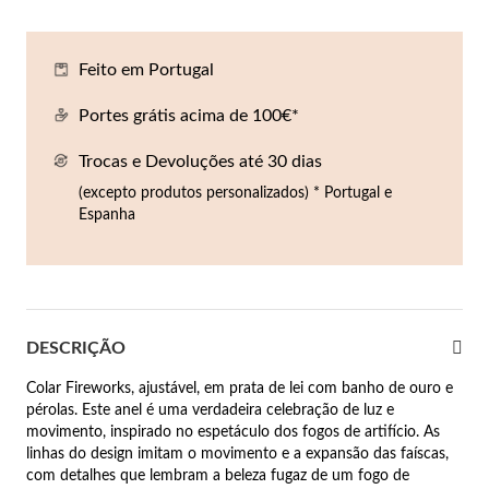
Co
Pu
An
Br
Br
lógios Homem
Feito em Portugal
Es
Pu
Br
Pe
rfumes
Portes grátis acima de 100€*
lares
Trocas e Devoluções até 30 dias
r Valor
lseiras
(excepto produtos personalizados) * Portugal e
é €50
Espanha
éis
é €100
incos
é €200
DESCRIÇÃO
New In
é €300
omem
Colar Fireworks, ajustável, em prata de lei com banho de ouro e
€300
pérolas. Este anel é uma verdadeira celebração de luz e
movimento, inspirado no espetáculo dos fogos de artifício. As
asiões
linhas do design imitam o movimento e a expansão das faíscas,
samento
com detalhes que lembram a beleza fugaz de um fogo de