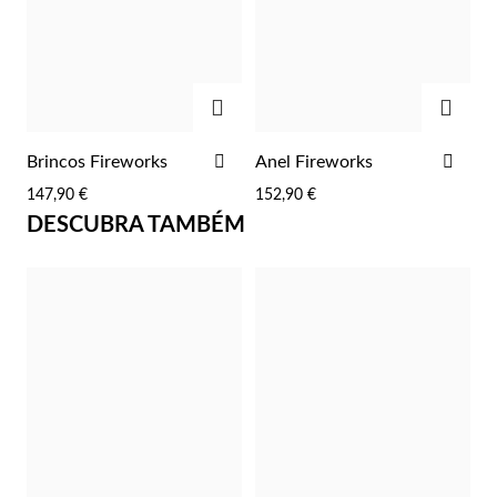
Lucky Charms
ADICIONAR
ADIC
ADICIONAR
ADI
Brincos Fireworks
Anel Fireworks
AOS
AOS
147,90 €
152,90 €
FAVORITOS
FAV
DESCUBRA TAMBÉM
Presentes para Ele