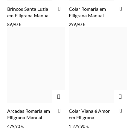
ADICIONAR
ADI
Brincos Santa Luzia
Colar Romaria em
AOS
AOS
em Filigrana Manual
Filigrana Manual
FAVORITOS
FAV
89,90 €
299,90 €
ADICIONAR
ADIC
ADICIONAR
ADI
Arcadas Romaria em
Colar Viana é Amor
AOS
AOS
Filigrana Manual
em Filigrana
FAVORITOS
FAV
479,90 €
1 279,90 €