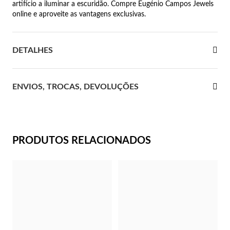
artifício a iluminar a escuridão. Compre Eugénio Campos Jewels
online e aproveite as vantagens exclusivas.
 Comunhão
das de Prata
DETALHES
ENVIOS, TROCAS, DEVOLUÇÕES
PRODUTOS RELACIONADOS
Presentes para Ela