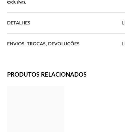
exclusivas.
 Comunhão
DETALHES
das de Prata
ENVIOS, TROCAS, DEVOLUÇÕES
PRODUTOS RELACIONADOS
Presentes para Ela