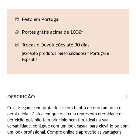
Co
Pu
An
Br
Br
lógios Homem
Feito em Portugal
Es
Pu
Br
Pe
rfumes
Portes grátis acima de 100€*
lares
Trocas e Devoluções até 30 dias
r Valor
lseiras
(excepto produtos personalizados) * Portugal e
é €50
Espanha
éis
é €100
incos
é €200
DESCRIÇÃO
New In
é €300
omem
Colar Elegance em prata de lei com banho de ouro amarelo e
€300
pérola. Joia clássica em que o círculo representa eternidade e
perfeição pois não tem princípio nem fim. Ideal na sua
asiões
versatilidade, conjugue com um look casual para elevá-lo ou com
samento
um look profissional. Compre online e aproveite as vantagens