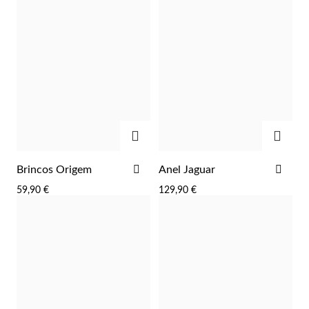
ADICIONAR
ADIC
ADICIONAR
ADI
Brincos Origem
Anel Jaguar
Prata e Ouro
AOS
AOS
59,90 €
129,90 €
FAVORITOS
FAV