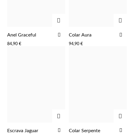
ADICIONAR
ADIC
ADICIONAR
ADI
Anel Graceful
Colar Aura
AOS
AOS
84,90 €
94,90 €
FAVORITOS
FAV
ADICIONAR
ADIC
Religiosos
ADICIONAR
ADI
Escrava Jaguar
Colar Serpente