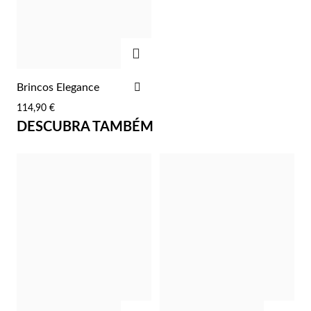
Lucky Charms
ADICIONAR
ADICIONAR
Brincos Elegance
AOS
114,90 €
FAVORITOS
DESCUBRA TAMBÉM
Presentes para Ele
ADICIONAR
ADIC