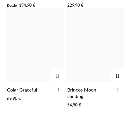
AOS
AOS
194,90 €
229,90 €
Desde
FAVORITOS
FAV
ADICIONAR
ADIC
ADICIONAR
ADI
Colar Graceful
Brincos Moon
AOS
AOS
Landing
69,90 €
FAVORITOS
FAV
54,90 €