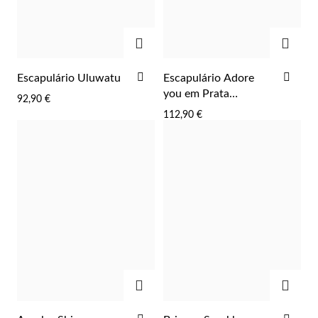
ADICIONAR
ADIC
ADICIONAR
ADI
Escapulário Uluwatu
Escapulário Adore
AOS
AOS
you em Prata
92,90 €
FAVORITOS
FAV
Dourada
112,90 €
Religiosos
ADICIONAR
ADIC