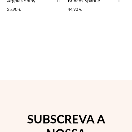
ADICIONAR
ADI
Argolas Shiny
Brincos Sparkle
AOS
AOS
35,90 €
44,90 €
FAVORITOS
FAV
SUBSCREVA A