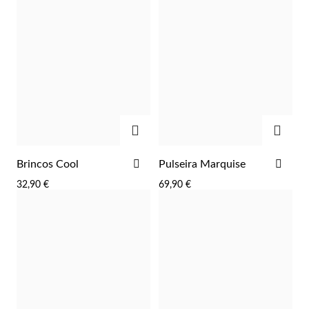
ADICIONAR
ADIC
ADICIONAR
ADI
Brincos Cool
Pulseira Marquise
AOS
AOS
Prata e Ouro
32,90 €
69,90 €
FAVORITOS
FAV