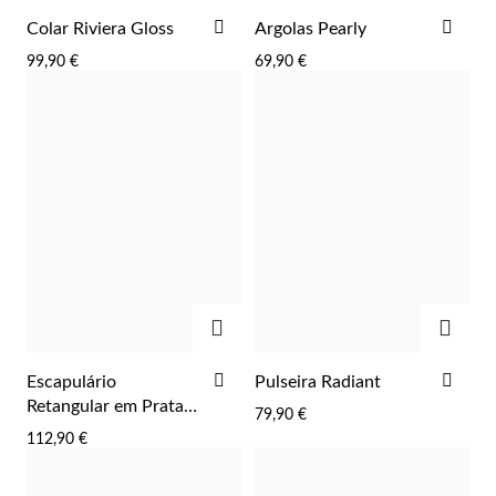
ADICIONAR
ADI
Colar Riviera Gloss
Argolas Pearly
AOS
AOS
99,90 €
69,90 €
FAVORITOS
FAV
Essenciais
ADICIONAR
ADIC
ADICIONAR
ADI
Escapulário
Pulseira Radiant
AOS
AOS
Retangular em Prata
79,90 €
FAVORITOS
FAV
Dourada
112,90 €