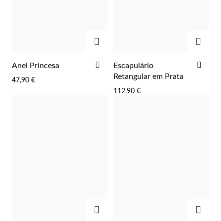
Lucky Charms
ADICIONAR
ADIC
ADICIONAR
ADI
Anel Princesa
Escapulário
AOS
AOS
Retangular em Prata
47,90 €
FAVORITOS
FAV
112,90 €
Presentes para Ele
ADICIONAR
ADIC