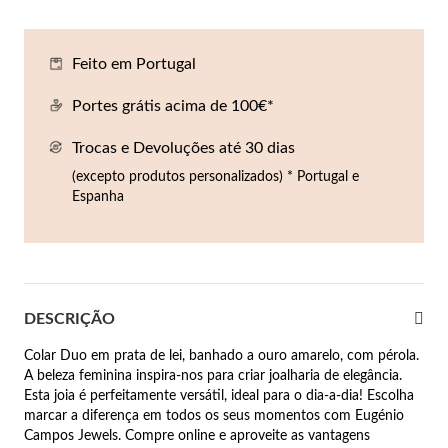
Co
Pu
An
Br
Br
lógios Homem
Feito em Portugal
Es
Pu
Br
Pe
rfumes
Portes grátis acima de 100€*
lares
Trocas e Devoluções até 30 dias
r Valor
lseiras
(excepto produtos personalizados) * Portugal e
é €50
Espanha
éis
é €100
incos
é €200
DESCRIÇÃO
New In
é €300
omem
Colar Duo em prata de lei, banhado a ouro amarelo, com pérola.
€300
A beleza feminina inspira-nos para criar joalharia de elegância.
Esta joia é perfeitamente versátil, ideal para o dia-a-dia! Escolha
asiões
marcar a diferença em todos os seus momentos com Eugénio
samento
Campos Jewels. Compre online e aproveite as vantagens