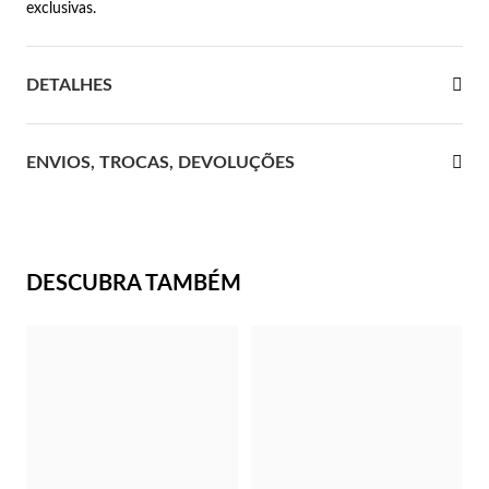
exclusivas.
 Comunhão
DETALHES
das de Prata
ENVIOS, TROCAS, DEVOLUÇÕES
DESCUBRA TAMBÉM
Presentes para Ela